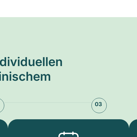
ndividuellen
zinischem
03