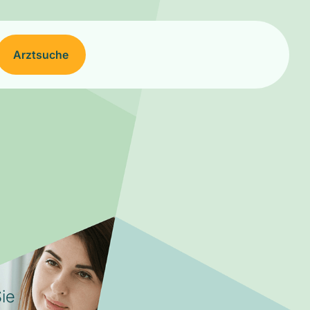
Arztsuche
ie