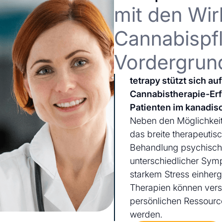
mit den Wir
Cannabispfl
Vordergrun
tetrapy stützt sich a
Cannabistherapie-Er
Patienten im kanadis
Neben den Möglichkeit
das breite therapeutis
Behandlung psychischer
unterschiedlicher Sym
starkem Stress einherg
Therapien können ver
persönlichen Ressourc
werden.