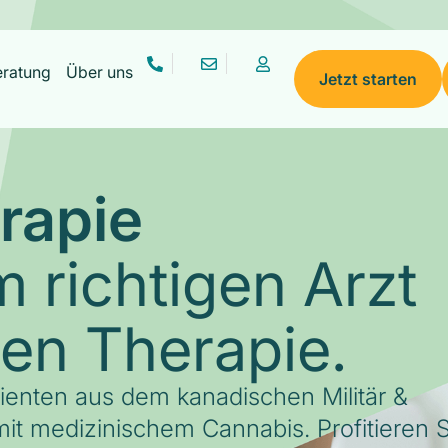
eratung
Über uns
Jetzt starten
rapie
 richtigen Arzt
gen Therapie.
tienten aus dem kanadischen Militär &
it medizinischem Cannabis. Profitieren S