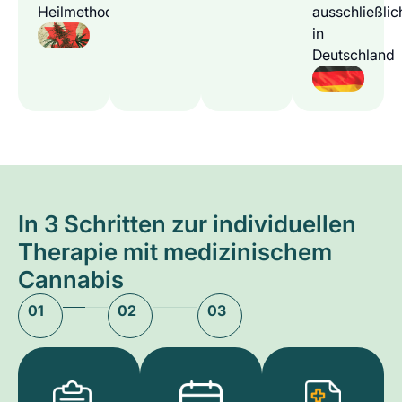
Heilmethode
ausschließlic
in
Deutschland
In 3 Schritten zur individuellen
Therapie mit medizinischem
Cannabis
01
02
03