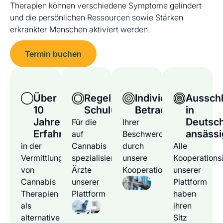
Therapien können verschiedene Symptome gelindert
und die persönlichen Ressourcen sowie Stärken
erkrankter Menschen aktiviert werden.
Termin buchen
Über
Regelmäßige
Individuelle
Ausschl
10
Schulungen
Betrachtung
in
Jahre
Deutsc
Für die
Ihrer
Erfahrung
ansässi
auf
Beschwerden
in der
Cannabis
durch
Alle
Vermittlung
spezialisierten
unsere
Kooperations
von
Ärzte
Kooperationsärzte
unserer
Cannabis
unserer
Plattform
Therapien
Plattform
haben
als
ihren
alternative
Sitz