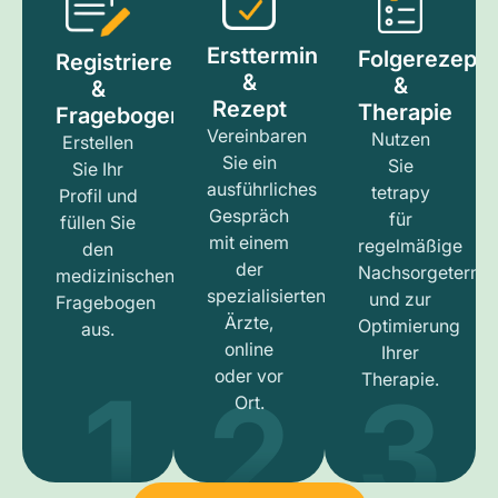
Ersttermin
Folgerezept
Registrieren
&
&
&
Rezept
Therapie
Fragebogen
Vereinbaren
Nutzen
Erstellen
Sie ein
Sie
Sie Ihr
ausführliches
tetrapy
Profil und
Gespräch
für
füllen Sie
mit einem
regelmäßige
den
der
Nachsorgetermi
medizinischen
spezialisierten
und zur
Fragebogen
Ärzte,
Optimierung
aus.
online
Ihrer
1
3
2
oder vor
Therapie.
Ort.