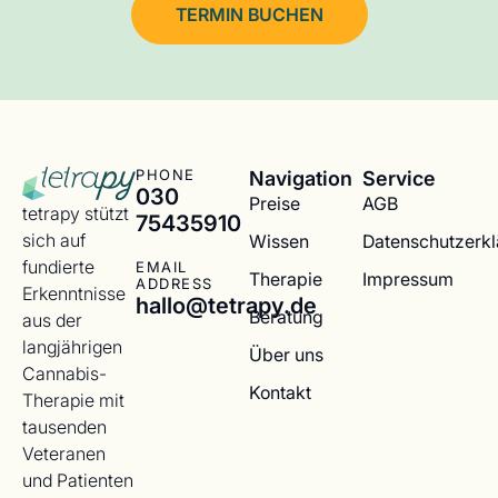
TERMIN BUCHEN
Navigation
Service
PHONE
030
Preise
AGB
tetrapy stützt
75435910
sich auf
Wissen
Datenschutzerk
fundierte
EMAIL
Therapie
Impressum
ADDRESS
Erkenntnisse
hallo@tetrapy.de
Beratung
aus der
langjährigen
Über uns
Cannabis-
Kontakt
Therapie mit
tausenden
Veteranen
und Patienten