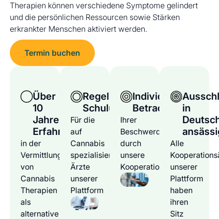
Therapien können verschiedene Symptome gelindert
und die persönlichen Ressourcen sowie Stärken
erkrankter Menschen aktiviert werden.
Termin buchen
Über
Regelmäßige
Individuelle
Ausschl
10
Schulungen
Betrachtung
in
Jahre
Deutsc
Für die
Ihrer
Erfahrung
ansässi
auf
Beschwerden
in der
Cannabis
durch
Alle
Vermittlung
spezialisierten
unsere
Kooperations
von
Ärzte
Kooperationsärzte
unserer
Cannabis
unserer
Plattform
Therapien
Plattform
haben
als
ihren
alternative
Sitz