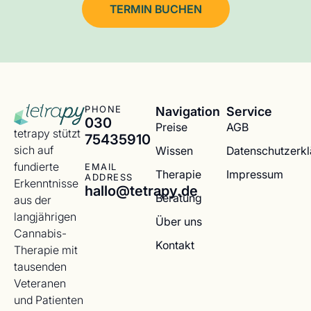
TERMIN BUCHEN
Navigation
Service
PHONE
030
Preise
AGB
tetrapy stützt
75435910
sich auf
Wissen
Datenschutzerk
fundierte
EMAIL
Therapie
Impressum
ADDRESS
Erkenntnisse
hallo@tetrapy.de
Beratung
aus der
langjährigen
Über uns
Cannabis-
Kontakt
Therapie mit
tausenden
Veteranen
und Patienten