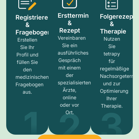
Ersttermin
Folgerezept
Registrieren
&
&
&
Rezept
Therapie
Fragebogen
Vereinbaren
Nutzen
Erstellen
Sie ein
Sie
Sie Ihr
ausführliches
tetrapy
Profil und
Gespräch
für
füllen Sie
mit einem
regelmäßige
den
der
Nachsorgetermi
medizinischen
spezialisierten
und zur
Fragebogen
Ärzte,
Optimierung
aus.
online
Ihrer
1
3
2
oder vor
Therapie.
Ort.