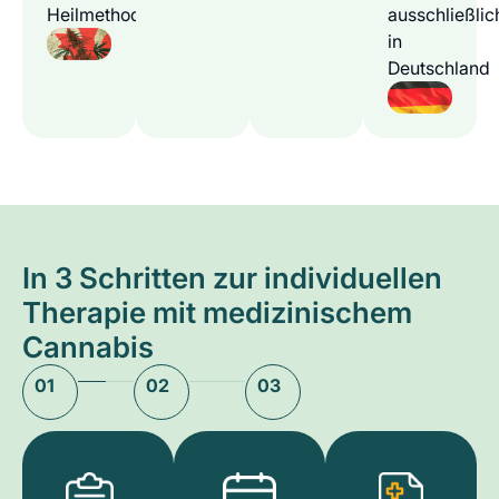
Heilmethode
ausschließlic
in
Deutschland
In 3 Schritten zur individuellen
Therapie mit medizinischem
Cannabis
01
02
03