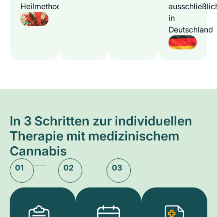
Heilmethode
ausschließlic
in
Deutschland
In 3 Schritten zur individuellen
Therapie mit medizinischem
Cannabis
01
02
03