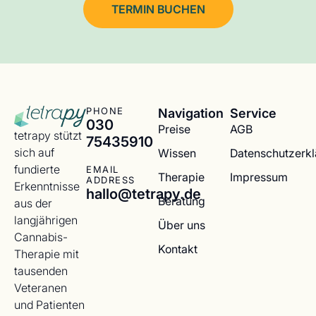
TERMIN BUCHEN
Navigation
Service
PHONE
030
Preise
AGB
tetrapy stützt
75435910
sich auf
Wissen
Datenschutzerk
fundierte
EMAIL
Therapie
Impressum
ADDRESS
Erkenntnisse
hallo@tetrapy.de
Beratung
aus der
langjährigen
Über uns
Cannabis-
Kontakt
Therapie mit
tausenden
Veteranen
und Patienten