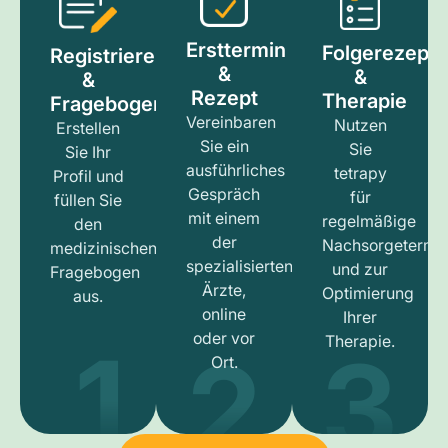
Ersttermin
Folgerezept
Registrieren
&
&
&
Rezept
Therapie
Fragebogen
Vereinbaren
Nutzen
Erstellen
Sie ein
Sie
Sie Ihr
ausführliches
tetrapy
Profil und
Gespräch
für
füllen Sie
mit einem
regelmäßige
den
der
Nachsorgetermi
medizinischen
spezialisierten
und zur
Fragebogen
Ärzte,
Optimierung
aus.
online
Ihrer
1
3
2
oder vor
Therapie.
Ort.