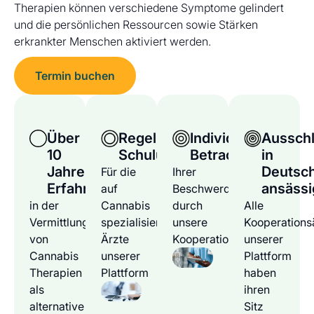
Therapien können verschiedene Symptome gelindert
und die persönlichen Ressourcen sowie Stärken
erkrankter Menschen aktiviert werden.
Termin buchen
Über
Regelmäßige
Individuelle
Ausschl
10
Schulungen
Betrachtung
in
Jahre
Deutsc
Für die
Ihrer
Erfahrung
ansässi
auf
Beschwerden
in der
Cannabis
durch
Alle
Vermittlung
spezialisierten
unsere
Kooperations
von
Ärzte
Kooperationsärzte
unserer
Cannabis
unserer
Plattform
Therapien
Plattform
haben
als
ihren
alternative
Sitz