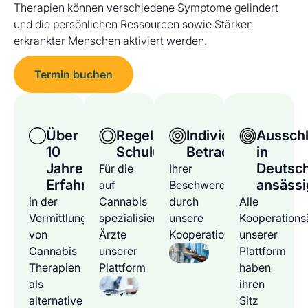
Therapien können verschiedene Symptome gelindert
und die persönlichen Ressourcen sowie Stärken
erkrankter Menschen aktiviert werden.
Termin buchen
Über
Regelmäßige
Individuelle
Ausschl
10
Schulungen
Betrachtung
in
Jahre
Deutsc
Für die
Ihrer
Erfahrung
ansässi
auf
Beschwerden
in der
Cannabis
durch
Alle
Vermittlung
spezialisierten
unsere
Kooperations
von
Ärzte
Kooperationsärzte
unserer
Cannabis
unserer
Plattform
Therapien
Plattform
haben
als
ihren
alternative
Sitz