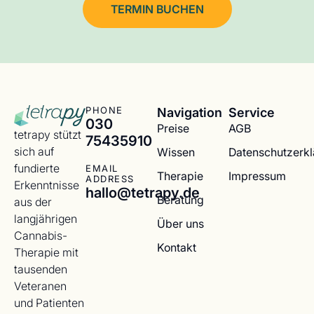
TERMIN BUCHEN
Navigation
Service
PHONE
030
Preise
AGB
tetrapy stützt
75435910
sich auf
Wissen
Datenschutzerk
fundierte
EMAIL
Therapie
Impressum
ADDRESS
Erkenntnisse
hallo@tetrapy.de
Beratung
aus der
langjährigen
Über uns
Cannabis-
Kontakt
Therapie mit
tausenden
Veteranen
und Patienten