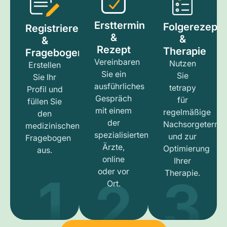
Ersttermin
Folgerezept
Registrieren
&
&
&
Rezept
Therapie
Fragebogen
Vereinbaren
Nutzen
Erstellen
Sie ein
Sie
Sie Ihr
ausführliches
tetrapy
Profil und
Gespräch
für
füllen Sie
mit einem
regelmäßige
den
der
Nachsorgetermi
medizinischen
spezialisierten
und zur
Fragebogen
Ärzte,
Optimierung
aus.
online
Ihrer
1
3
2
oder vor
Therapie.
Ort.