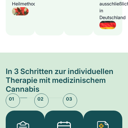
Heilmethode
ausschließlic
in
Deutschland
In 3 Schritten zur individuellen
Therapie mit medizinischem
Cannabis
01
02
03