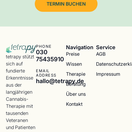
TERMIN BUCHEN
Navigation
Service
PHONE
030
Preise
AGB
tetrapy stützt
75435910
sich auf
Wissen
Datenschutzerk
fundierte
EMAIL
Therapie
Impressum
ADDRESS
Erkenntnisse
hallo@tetrapy.de
Beratung
aus der
langjährigen
Über uns
Cannabis-
Kontakt
Therapie mit
tausenden
Veteranen
und Patienten