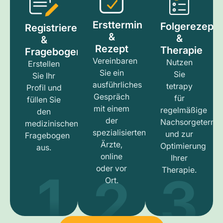
Ersttermin
Folgerezept
Registrieren
&
&
&
Rezept
Therapie
Fragebogen
Vereinbaren
Nutzen
Erstellen
Sie ein
Sie
Sie Ihr
ausführliches
tetrapy
Profil und
Gespräch
für
füllen Sie
mit einem
regelmäßige
den
der
Nachsorgetermi
medizinischen
spezialisierten
und zur
Fragebogen
Ärzte,
Optimierung
aus.
online
Ihrer
1
3
2
oder vor
Therapie.
Ort.