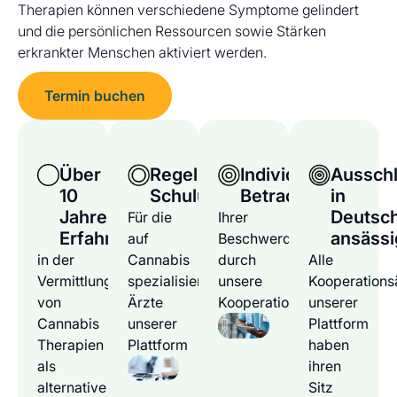
Therapien können verschiedene Symptome gelindert
und die persönlichen Ressourcen sowie Stärken
erkrankter Menschen aktiviert werden.
Termin buchen
Über
Regelmäßige
Individuelle
Ausschl
10
Schulungen
Betrachtung
in
Jahre
Deutsc
Für die
Ihrer
Erfahrung
ansässi
auf
Beschwerden
in der
Cannabis
durch
Alle
Vermittlung
spezialisierten
unsere
Kooperations
von
Ärzte
Kooperationsärzte
unserer
Cannabis
unserer
Plattform
Therapien
Plattform
haben
als
ihren
alternative
Sitz