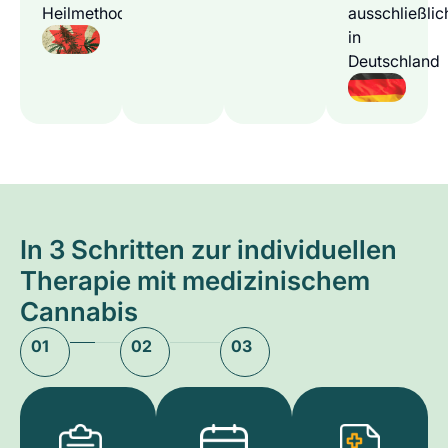
Heilmethode
ausschließlic
in
Deutschland
In 3 Schritten zur individuellen
Therapie mit medizinischem
Cannabis
01
02
03