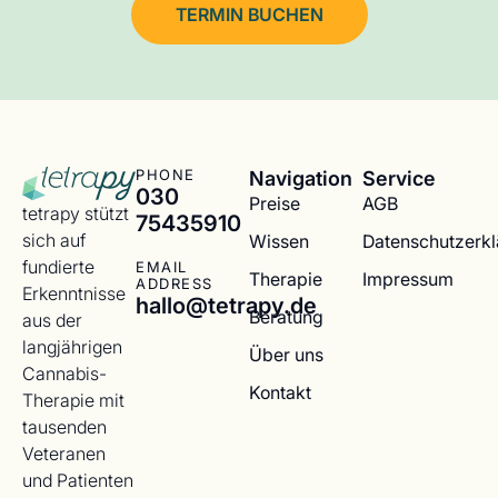
TERMIN BUCHEN
Navigation
Service
PHONE
030
Preise
AGB
tetrapy stützt
75435910
sich auf
Wissen
Datenschutzerk
fundierte
EMAIL
Therapie
Impressum
ADDRESS
Erkenntnisse
hallo@tetrapy.de
Beratung
aus der
langjährigen
Über uns
Cannabis-
Kontakt
Therapie mit
tausenden
Veteranen
und Patienten