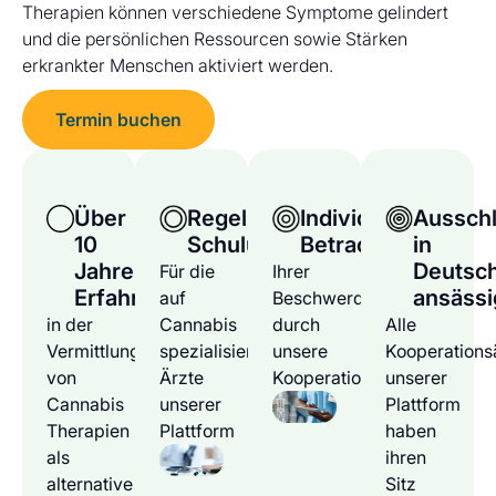
Therapien können verschiedene Symptome gelindert
und die persönlichen Ressourcen sowie Stärken
erkrankter Menschen aktiviert werden.
Termin buchen
Über
Regelmäßige
Individuelle
Ausschl
10
Schulungen
Betrachtung
in
Jahre
Deutsc
Für die
Ihrer
Erfahrung
ansässi
auf
Beschwerden
in der
Cannabis
durch
Alle
Vermittlung
spezialisierten
unsere
Kooperations
von
Ärzte
Kooperationsärzte
unserer
Cannabis
unserer
Plattform
Therapien
Plattform
haben
als
ihren
alternative
Sitz