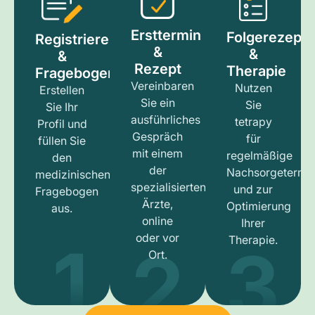
Ersttermin
Folgerezept
Registrieren
&
&
&
Rezept
Therapie
Fragebogen
Vereinbaren
Nutzen
Erstellen
Sie ein
Sie
Sie Ihr
ausführliches
tetrapy
Profil und
Gespräch
für
füllen Sie
mit einem
regelmäßige
den
der
Nachsorgetermi
medizinischen
spezialisierten
und zur
Fragebogen
Ärzte,
Optimierung
aus.
online
Ihrer
1
3
2
oder vor
Therapie.
Ort.