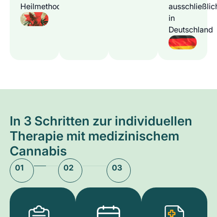
Heilmethode
ausschließlic
in
Deutschland
In 3 Schritten zur individuellen
Therapie mit medizinischem
Cannabis
01
02
03