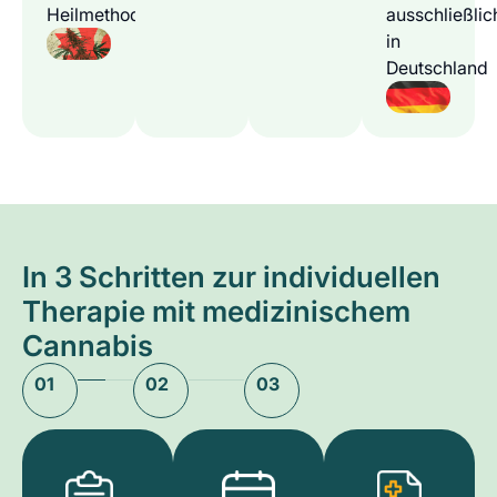
Heilmethode
ausschließlic
in
Deutschland
In 3 Schritten zur individuellen
Therapie mit medizinischem
Cannabis
01
02
03