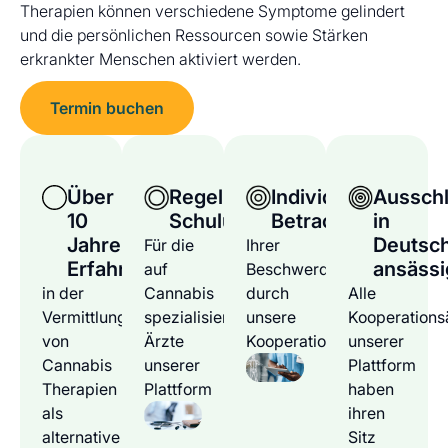
Therapien können verschiedene Symptome gelindert
und die persönlichen Ressourcen sowie Stärken
erkrankter Menschen aktiviert werden.
Termin buchen
Über
Regelmäßige
Individuelle
Ausschl
10
Schulungen
Betrachtung
in
Jahre
Deutsc
Für die
Ihrer
Erfahrung
ansässi
auf
Beschwerden
in der
Cannabis
durch
Alle
Vermittlung
spezialisierten
unsere
Kooperations
von
Ärzte
Kooperationsärzte
unserer
Cannabis
unserer
Plattform
Therapien
Plattform
haben
als
ihren
alternative
Sitz