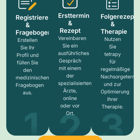
Ersttermin
Folgerezept
Registrieren
&
&
&
Rezept
Therapie
Fragebogen
Vereinbaren
Nutzen
Erstellen
Sie ein
Sie
Sie Ihr
ausführliches
tetrapy
Profil und
Gespräch
für
füllen Sie
mit einem
regelmäßige
den
der
Nachsorgetermi
medizinischen
spezialisierten
und zur
Fragebogen
Ärzte,
Optimierung
aus.
online
Ihrer
1
3
2
oder vor
Therapie.
Ort.