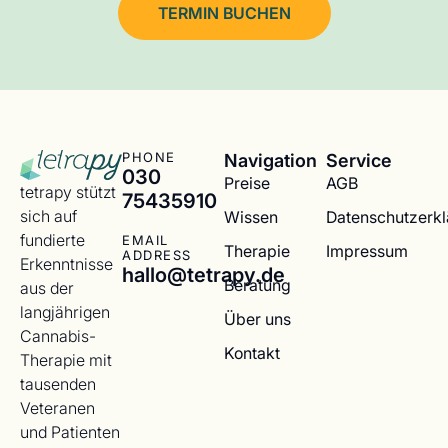
TERMIN BUCHEN
Navigation
Service
PHONE
030
Preise
AGB
tetrapy stützt
75435910
sich auf
Wissen
Datenschutzerk
fundierte
EMAIL
Therapie
Impressum
ADDRESS
Erkenntnisse
hallo@tetrapy.de
Beratung
aus der
langjährigen
Über uns
Cannabis-
Kontakt
Therapie mit
tausenden
Veteranen
und Patienten