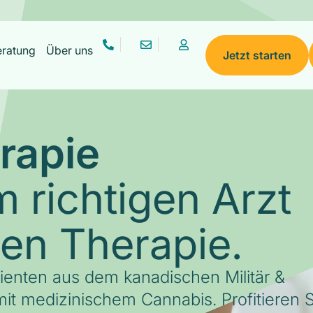
eratung
Über uns
Jetzt starten
rapie
 richtigen Arzt
gen Therapie.
tienten aus dem kanadischen Militär &
it medizinischem Cannabis. Profitieren S