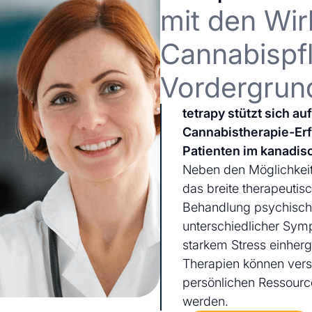
mit den Wir
Cannabispfl
Vordergrun
tetrapy stützt sich a
Cannabistherapie-Er
Patienten im kanadis
Neben den Möglichkeit
das breite therapeutis
Behandlung psychischer
unterschiedlicher Sym
starkem Stress einherg
Therapien können ver
persönlichen Ressourc
werden.