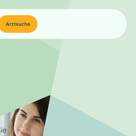
Arztsuche
ie