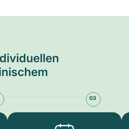
ndividuellen
zinischem
03