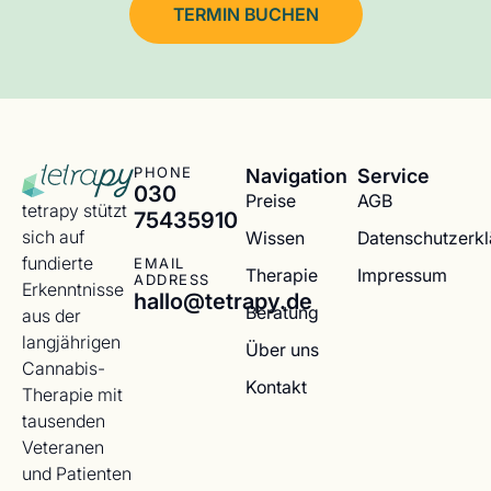
TERMIN BUCHEN
Navigation
Service
PHONE
030
Preise
AGB
tetrapy stützt
75435910
sich auf
Wissen
Datenschutzerk
fundierte
EMAIL
Therapie
Impressum
ADDRESS
Erkenntnisse
hallo@tetrapy.de
Beratung
aus der
langjährigen
Über uns
Cannabis-
Kontakt
Therapie mit
tausenden
Veteranen
und Patienten