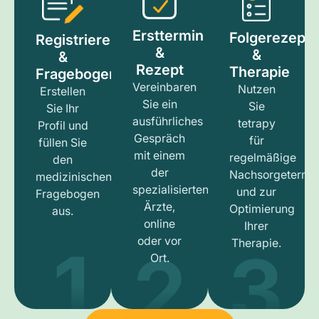
Ersttermin
Folgerezept
Registrieren
&
&
&
Rezept
Therapie
Fragebogen
Vereinbaren
Nutzen
Erstellen
Sie ein
Sie
Sie Ihr
ausführliches
tetrapy
Profil und
Gespräch
für
füllen Sie
mit einem
regelmäßige
den
der
Nachsorgetermi
medizinischen
spezialisierten
und zur
Fragebogen
Ärzte,
Optimierung
aus.
online
Ihrer
1
3
2
oder vor
Therapie.
Ort.