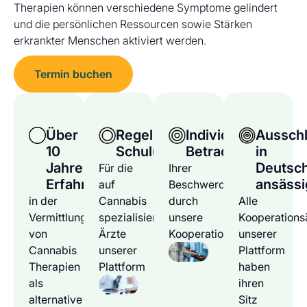
Therapien können verschiedene Symptome gelindert
und die persönlichen Ressourcen sowie Stärken
erkrankter Menschen aktiviert werden.
Termin buchen
Über
Regelmäßige
Individuelle
Ausschl
10
Schulungen
Betrachtung
in
Jahre
Deutsc
Für die
Ihrer
Erfahrung
ansässi
auf
Beschwerden
in der
Cannabis
durch
Alle
Vermittlung
spezialisierten
unsere
Kooperations
von
Ärzte
Kooperationsärzte
unserer
Cannabis
unserer
Plattform
Therapien
Plattform
haben
als
ihren
alternative
Sitz