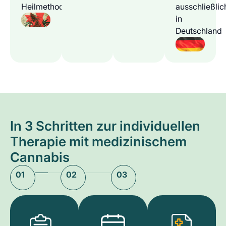
Heilmethode
ausschließlic
in
Deutschland
In 3 Schritten zur individuellen
Therapie mit medizinischem
Cannabis
01
02
03