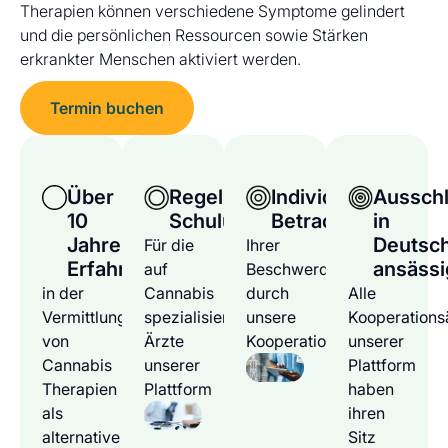
Therapien können verschiedene Symptome gelindert
und die persönlichen Ressourcen sowie Stärken
erkrankter Menschen aktiviert werden.
Termin buchen
Über
Regelmäßige
Individuelle
Ausschl
10
Schulungen
Betrachtung
in
Jahre
Deutsc
Für die
Ihrer
Erfahrung
ansässi
auf
Beschwerden
in der
Cannabis
durch
Alle
Vermittlung
spezialisierten
unsere
Kooperations
von
Ärzte
Kooperationsärzte
unserer
Cannabis
unserer
Plattform
Therapien
Plattform
haben
als
ihren
alternative
Sitz