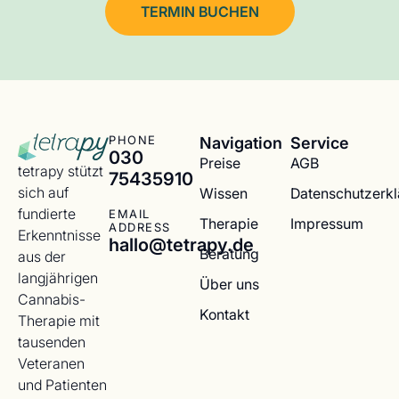
TERMIN BUCHEN
Navigation
Service
PHONE
030
Preise
AGB
tetrapy stützt
75435910
sich auf
Wissen
Datenschutzerk
fundierte
EMAIL
Therapie
Impressum
ADDRESS
Erkenntnisse
hallo@tetrapy.de
Beratung
aus der
langjährigen
Über uns
Cannabis-
Kontakt
Therapie mit
tausenden
Veteranen
und Patienten