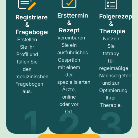
Ersttermin
Folgerezept
Registrieren
&
&
&
Rezept
Therapie
Fragebogen
Vereinbaren
Nutzen
Erstellen
Sie ein
Sie
Sie Ihr
ausführliches
tetrapy
Profil und
Gespräch
für
füllen Sie
mit einem
regelmäßige
den
der
Nachsorgetermi
medizinischen
spezialisierten
und zur
Fragebogen
Ärzte,
Optimierung
aus.
online
Ihrer
1
3
2
oder vor
Therapie.
Ort.