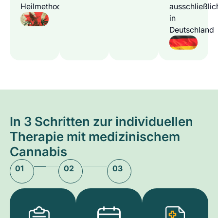
Heilmethode
ausschließlic
in
Deutschland
In 3 Schritten zur individuellen
Therapie mit medizinischem
Cannabis
01
02
03