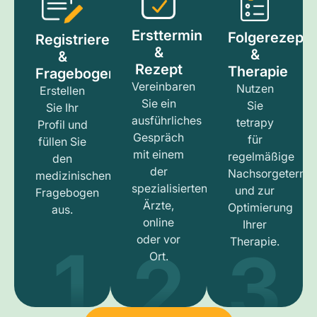
Ersttermin
Folgerezept
Registrieren
&
&
&
Rezept
Therapie
Fragebogen
Vereinbaren
Nutzen
Erstellen
Sie ein
Sie
Sie Ihr
ausführliches
tetrapy
Profil und
Gespräch
für
füllen Sie
mit einem
regelmäßige
den
der
Nachsorgetermi
medizinischen
spezialisierten
und zur
Fragebogen
Ärzte,
Optimierung
aus.
online
Ihrer
1
3
2
oder vor
Therapie.
Ort.