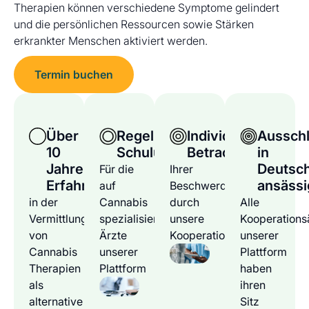
Therapien können verschiedene Symptome gelindert
und die persönlichen Ressourcen sowie Stärken
erkrankter Menschen aktiviert werden.
Termin buchen
Über
Regelmäßige
Individuelle
Ausschl
10
Schulungen
Betrachtung
in
Jahre
Deutsc
Für die
Ihrer
Erfahrung
ansässi
auf
Beschwerden
in der
Cannabis
durch
Alle
Vermittlung
spezialisierten
unsere
Kooperations
von
Ärzte
Kooperationsärzte
unserer
Cannabis
unserer
Plattform
Therapien
Plattform
haben
als
ihren
alternative
Sitz