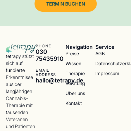
TERMIN BUCHEN
Navigation
Service
PHONE
030
Preise
AGB
tetrapy stützt
75435910
sich auf
Wissen
Datenschutzerk
fundierte
EMAIL
Therapie
Impressum
ADDRESS
Erkenntnisse
hallo@tetrapy.de
Beratung
aus der
langjährigen
Über uns
Cannabis-
Kontakt
Therapie mit
tausenden
Veteranen
und Patienten