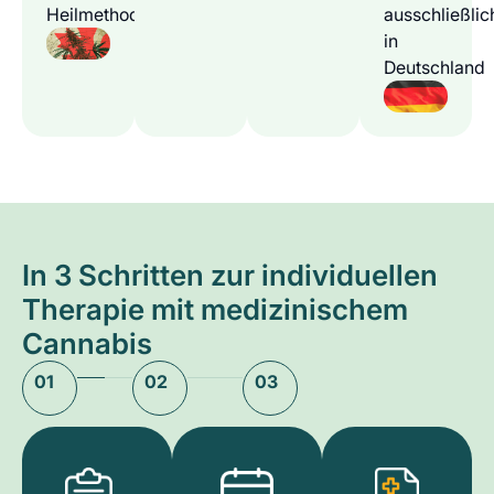
Heilmethode
ausschließlic
in
Deutschland
In 3 Schritten zur individuellen
Therapie mit medizinischem
Cannabis
01
02
03