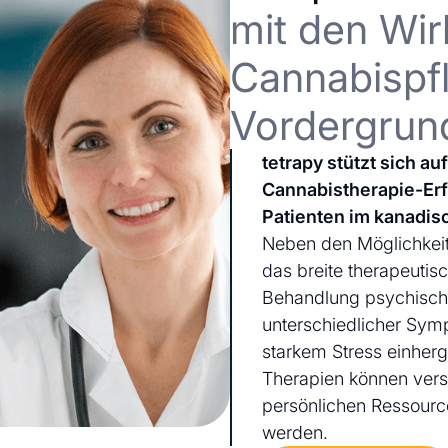
mit den Wir
Cannabispfl
Vordergrun
tetrapy stützt sich a
Cannabistherapie-Er
Patienten im kanadis
Neben den Möglichkeit
das breite therapeutis
Behandlung psychischer
unterschiedlicher Sym
starkem Stress einherg
Therapien können ver
persönlichen Ressourc
werden.