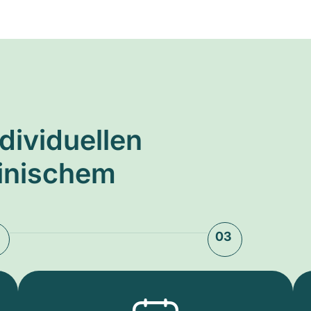
ndividuellen
zinischem
03