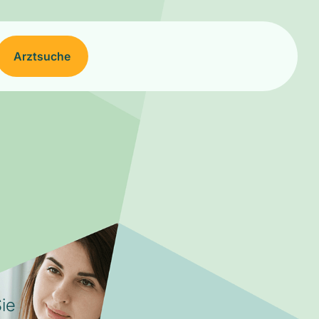
Arztsuche
ie