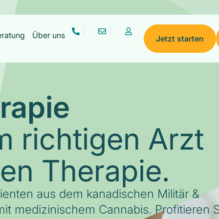
eratung
Über uns
Jetzt starten
rapie
 richtigen Arzt
gen Therapie.
tienten aus dem kanadischen Militär &
it medizinischem Cannabis. Profitieren S