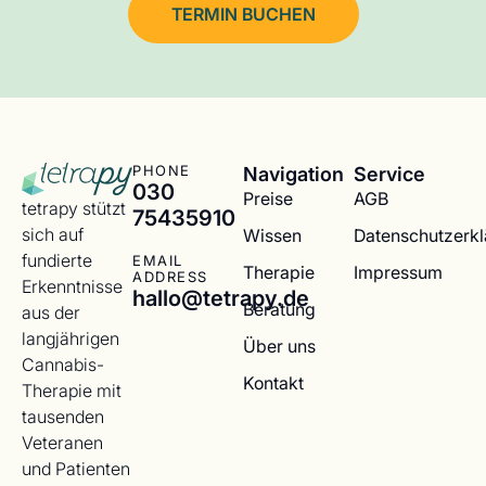
TERMIN BUCHEN
Navigation
Service
PHONE
030
Preise
AGB
tetrapy stützt
75435910
sich auf
Wissen
Datenschutzerk
fundierte
EMAIL
Therapie
Impressum
ADDRESS
Erkenntnisse
hallo@tetrapy.de
Beratung
aus der
langjährigen
Über uns
Cannabis-
Kontakt
Therapie mit
tausenden
Veteranen
und Patienten