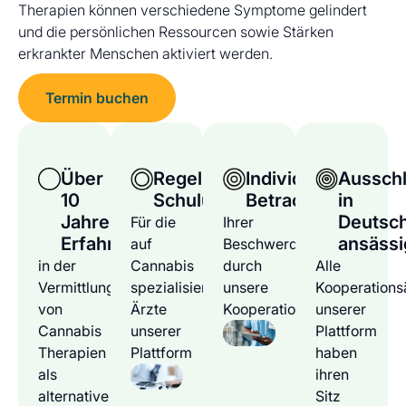
Therapien können verschiedene Symptome gelindert
und die persönlichen Ressourcen sowie Stärken
erkrankter Menschen aktiviert werden.
Termin buchen
Über
Regelmäßige
Individuelle
Ausschl
10
Schulungen
Betrachtung
in
Jahre
Deutsc
Für die
Ihrer
Erfahrung
ansässi
auf
Beschwerden
in der
Cannabis
durch
Alle
Vermittlung
spezialisierten
unsere
Kooperations
von
Ärzte
Kooperationsärzte
unserer
Cannabis
unserer
Plattform
Therapien
Plattform
haben
als
ihren
alternative
Sitz