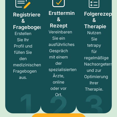
Ersttermin
Folgerezept
Registrieren
&
&
&
Rezept
Therapie
Fragebogen
Vereinbaren
Nutzen
Erstellen
Sie ein
Sie
Sie Ihr
ausführliches
tetrapy
Profil und
Gespräch
für
füllen Sie
mit einem
regelmäßige
den
der
Nachsorgetermi
medizinischen
spezialisierten
und zur
Fragebogen
Ärzte,
Optimierung
aus.
online
Ihrer
1
3
2
oder vor
Therapie.
Ort.