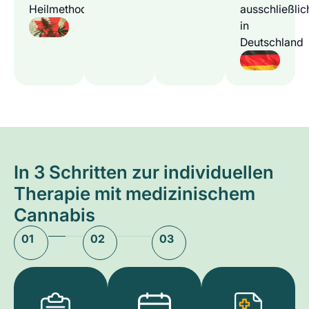
Heilmethode
ausschließlic
in
Deutschland
In 3 Schritten zur individuellen
Therapie mit medizinischem
Cannabis
01
02
03