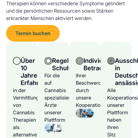
Therapien können verschiedene Symptome gelindert
und die persönlichen Ressourcen sowie Stärken
erkrankter Menschen aktiviert werden.
Termin buchen
Über
Regelmäßige
Individuelle
Ausschl
10
Schulungen
Betrachtung
in
Jahre
Deutsc
Für die
Ihrer
Erfahrung
ansässi
auf
Beschwerden
in der
Cannabis
durch
Alle
Vermittlung
spezialisierten
unsere
Kooperations
von
Ärzte
Kooperationsärzte
unserer
Cannabis
unserer
Plattform
Therapien
Plattform
haben
als
ihren
alternative
Sitz