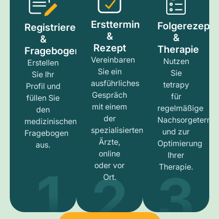
Ersttermin
Folgerezept
Registrieren
&
&
&
Rezept
Therapie
Fragebogen
Vereinbaren
Nutzen
Erstellen
Sie ein
Sie
Sie Ihr
ausführliches
tetrapy
Profil und
Gespräch
für
füllen Sie
mit einem
regelmäßige
den
der
Nachsorgetermi
medizinischen
spezialisierten
und zur
Fragebogen
Ärzte,
Optimierung
aus.
online
Ihrer
1
3
2
oder vor
Therapie.
Ort.