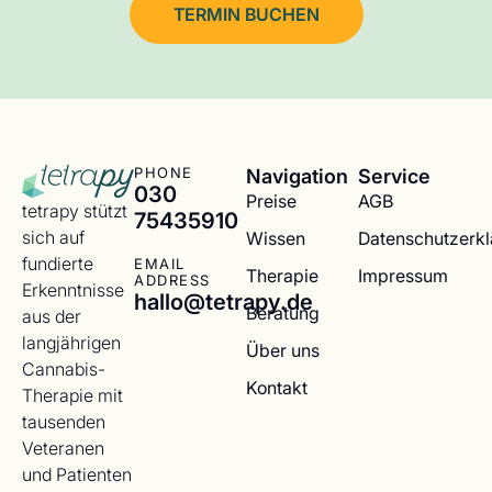
TERMIN BUCHEN
Navigation
Service
PHONE
030
Preise
AGB
tetrapy stützt
75435910
sich auf
Wissen
Datenschutzerk
fundierte
EMAIL
Therapie
Impressum
ADDRESS
Erkenntnisse
hallo@tetrapy.de
Beratung
aus der
langjährigen
Über uns
Cannabis-
Kontakt
Therapie mit
tausenden
Veteranen
und Patienten