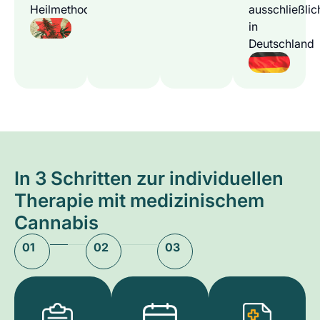
Heilmethode
ausschließlic
in
Deutschland
In 3 Schritten zur individuellen
Therapie mit medizinischem
Cannabis
01
02
03