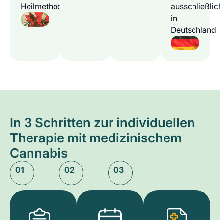
Heilmethode
ausschließlic
in
Deutschland
In 3 Schritten zur individuellen
Therapie mit medizinischem
Cannabis
01
02
03