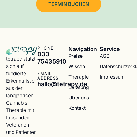
TERMIN BUCHEN
Navigation
Service
PHONE
030
Preise
AGB
tetrapy stützt
75435910
sich auf
Wissen
Datenschutzerk
fundierte
EMAIL
Therapie
Impressum
ADDRESS
Erkenntnisse
hallo@tetrapy.de
Beratung
aus der
langjährigen
Über uns
Cannabis-
Kontakt
Therapie mit
tausenden
Veteranen
und Patienten