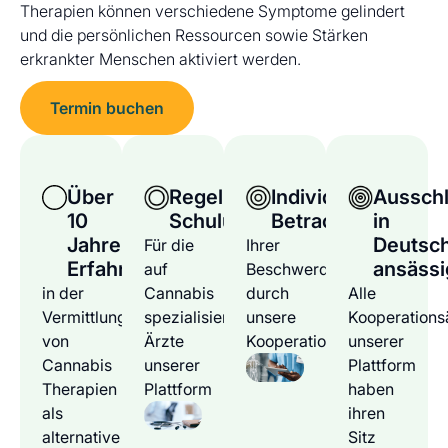
Therapien können verschiedene Symptome gelindert
und die persönlichen Ressourcen sowie Stärken
erkrankter Menschen aktiviert werden.
Termin buchen
Über
Regelmäßige
Individuelle
Ausschl
10
Schulungen
Betrachtung
in
Jahre
Deutsc
Für die
Ihrer
Erfahrung
ansässi
auf
Beschwerden
in der
Cannabis
durch
Alle
Vermittlung
spezialisierten
unsere
Kooperations
von
Ärzte
Kooperationsärzte
unserer
Cannabis
unserer
Plattform
Therapien
Plattform
haben
als
ihren
alternative
Sitz