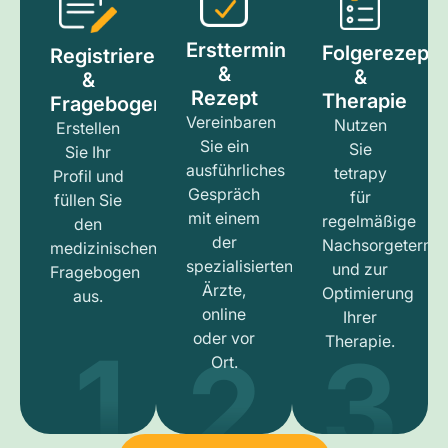
Ersttermin
Folgerezept
Registrieren
&
&
&
Rezept
Therapie
Fragebogen
Vereinbaren
Nutzen
Erstellen
Sie ein
Sie
Sie Ihr
ausführliches
tetrapy
Profil und
Gespräch
für
füllen Sie
mit einem
regelmäßige
den
der
Nachsorgetermi
medizinischen
spezialisierten
und zur
Fragebogen
Ärzte,
Optimierung
aus.
online
Ihrer
1
3
2
oder vor
Therapie.
Ort.