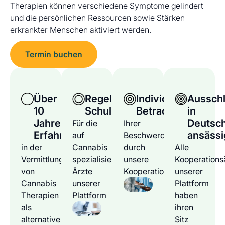
Therapien können verschiedene Symptome gelindert
und die persönlichen Ressourcen sowie Stärken
erkrankter Menschen aktiviert werden.
Termin buchen
Über
Regelmäßige
Individuelle
Ausschl
10
Schulungen
Betrachtung
in
Jahre
Deutsc
Für die
Ihrer
Erfahrung
ansässi
auf
Beschwerden
in der
Cannabis
durch
Alle
Vermittlung
spezialisierten
unsere
Kooperations
von
Ärzte
Kooperationsärzte
unserer
Cannabis
unserer
Plattform
Therapien
Plattform
haben
als
ihren
alternative
Sitz