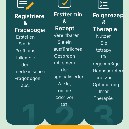
Ersttermin
Folgerezept
Registrieren
&
&
&
Rezept
Therapie
Fragebogen
Vereinbaren
Nutzen
Erstellen
Sie ein
Sie
Sie Ihr
ausführliches
tetrapy
Profil und
Gespräch
für
füllen Sie
mit einem
regelmäßige
den
der
Nachsorgetermi
medizinischen
spezialisierten
und zur
Fragebogen
Ärzte,
Optimierung
aus.
online
Ihrer
1
3
2
oder vor
Therapie.
Ort.