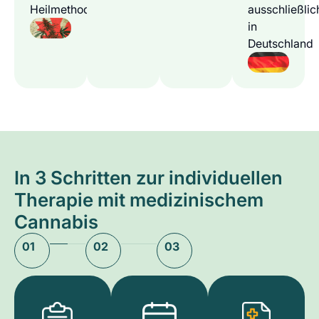
Heilmethode
ausschließlic
in
Deutschland
In 3 Schritten zur individuellen
Therapie mit medizinischem
Cannabis
01
02
03