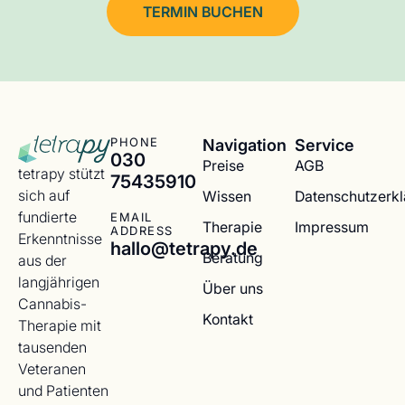
TERMIN BUCHEN
Navigation
Service
PHONE
030
Preise
AGB
tetrapy stützt
75435910
sich auf
Wissen
Datenschutzerk
fundierte
EMAIL
Therapie
Impressum
ADDRESS
Erkenntnisse
hallo@tetrapy.de
Beratung
aus der
langjährigen
Über uns
Cannabis-
Kontakt
Therapie mit
tausenden
Veteranen
und Patienten