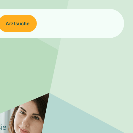
Arztsuche
ie