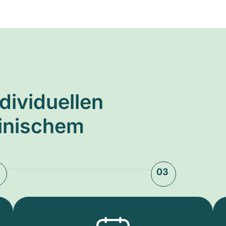
ndividuellen
zinischem
03