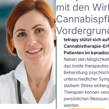
mit den Wir
Cannabispfl
Vordergrun
tetrapy stützt sich a
Cannabistherapie-Er
Patienten im kanadis
Neben den Möglichkeit
das breite therapeutis
Behandlung psychischer
unterschiedlicher Sym
starkem Stress einherg
Therapien können ver
persönlichen Ressourc
werden.