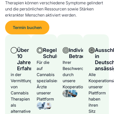
Therapien können verschiedene Symptome gelindert
und die persönlichen Ressourcen sowie Stärken
erkrankter Menschen aktiviert werden.
Termin buchen
Über
Regelmäßige
Individuelle
Ausschl
10
Schulungen
Betrachtung
in
Jahre
Deutsc
Für die
Ihrer
Erfahrung
ansässi
auf
Beschwerden
in der
Cannabis
durch
Alle
Vermittlung
spezialisierten
unsere
Kooperations
von
Ärzte
Kooperationsärzte
unserer
Cannabis
unserer
Plattform
Therapien
Plattform
haben
als
ihren
alternative
Sitz