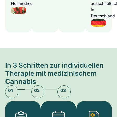
Heilmethode
ausschließlic
in
Deutschland
In 3 Schritten zur individuellen
Therapie mit medizinischem
Cannabis
01
02
03