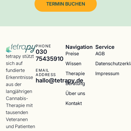
TERMIN BUCHEN
Navigation
Service
PHONE
030
Preise
AGB
tetrapy stützt
75435910
sich auf
Wissen
Datenschutzerk
fundierte
EMAIL
Therapie
Impressum
ADDRESS
Erkenntnisse
hallo@tetrapy.de
Beratung
aus der
langjährigen
Über uns
Cannabis-
Kontakt
Therapie mit
tausenden
Veteranen
und Patienten