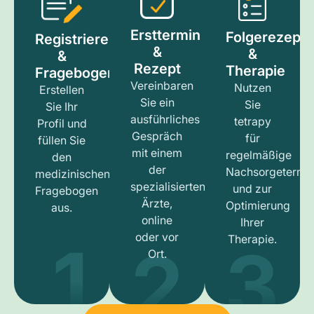
Ersttermin
Folgerezept
Registrieren
&
&
&
Rezept
Therapie
Fragebogen
Vereinbaren
Nutzen
Erstellen
Sie ein
Sie
Sie Ihr
ausführliches
tetrapy
Profil und
Gespräch
für
füllen Sie
mit einem
regelmäßige
den
der
Nachsorgetermi
medizinischen
spezialisierten
und zur
Fragebogen
Ärzte,
Optimierung
aus.
online
Ihrer
1
3
2
oder vor
Therapie.
Ort.