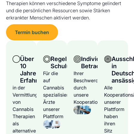
Therapien können verschiedene Symptome gelindert
und die persönlichen Ressourcen sowie Stärken
erkrankter Menschen aktiviert werden.
Termin buchen
Über
Regelmäßige
Individuelle
Ausschl
10
Schulungen
Betrachtung
in
Jahre
Deutsc
Für die
Ihrer
Erfahrung
ansässi
auf
Beschwerden
in der
Cannabis
durch
Alle
Vermittlung
spezialisierten
unsere
Kooperations
von
Ärzte
Kooperationsärzte
unserer
Cannabis
unserer
Plattform
Therapien
Plattform
haben
als
ihren
alternative
Sitz