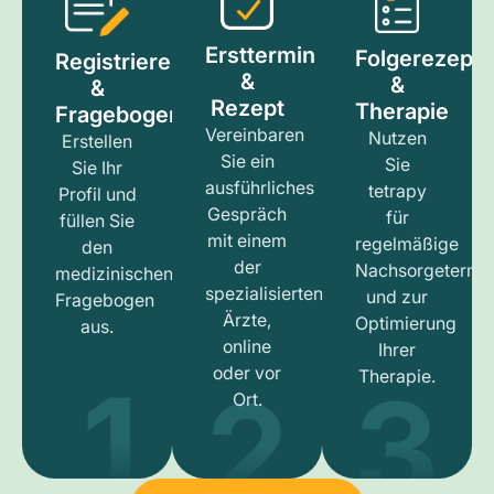
Ersttermin
Folgerezept
Registrieren
&
&
&
Rezept
Therapie
Fragebogen
Vereinbaren
Nutzen
Erstellen
Sie ein
Sie
Sie Ihr
ausführliches
tetrapy
Profil und
Gespräch
für
füllen Sie
mit einem
regelmäßige
den
der
Nachsorgetermi
medizinischen
spezialisierten
und zur
Fragebogen
Ärzte,
Optimierung
aus.
online
Ihrer
1
3
2
oder vor
Therapie.
Ort.