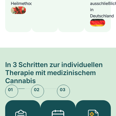
Heilmethode
ausschließlic
in
Deutschland
In 3 Schritten zur individuellen
Therapie mit medizinischem
Cannabis
01
02
03