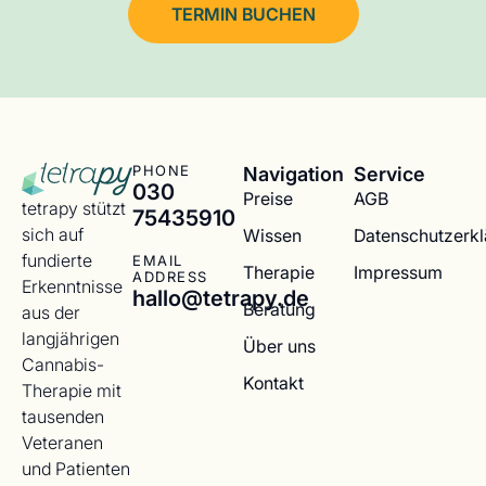
TERMIN BUCHEN
Navigation
Service
PHONE
030
Preise
AGB
tetrapy stützt
75435910
sich auf
Wissen
Datenschutzerk
fundierte
EMAIL
Therapie
Impressum
ADDRESS
Erkenntnisse
hallo@tetrapy.de
Beratung
aus der
langjährigen
Über uns
Cannabis-
Kontakt
Therapie mit
tausenden
Veteranen
und Patienten