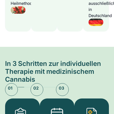
Heilmethode
ausschließlic
in
Deutschland
In 3 Schritten zur individuellen
Therapie mit medizinischem
Cannabis
01
02
03