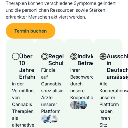
Therapien können verschiedene Symptome gelindert
und die persönlichen Ressourcen sowie Stärken
erkrankter Menschen aktiviert werden.
Termin buchen
Über
Regelmäßige
Individuelle
Ausschl
10
Schulungen
Betrachtung
in
Jahre
Deutsc
Für die
Ihrer
Erfahrung
ansässi
auf
Beschwerden
in der
Cannabis
durch
Alle
Vermittlung
spezialisierten
unsere
Kooperations
von
Ärzte
Kooperationsärzte
unserer
Cannabis
unserer
Plattform
Therapien
Plattform
haben
als
ihren
alternative
Sitz