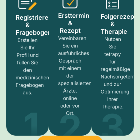
Ersttermin
Folgerezept
Registrieren
&
&
&
Rezept
Therapie
Fragebogen
Vereinbaren
Nutzen
Erstellen
Sie ein
Sie
Sie Ihr
ausführliches
tetrapy
Profil und
Gespräch
für
füllen Sie
mit einem
regelmäßige
den
der
Nachsorgetermi
medizinischen
spezialisierten
und zur
Fragebogen
Ärzte,
Optimierung
aus.
online
Ihrer
1
3
2
oder vor
Therapie.
Ort.