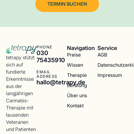
TERMIN BUCHEN
Navigation
Service
PHONE
030
Preise
AGB
tetrapy stützt
75435910
sich auf
Wissen
Datenschutzerk
fundierte
EMAIL
Therapie
Impressum
ADDRESS
Erkenntnisse
hallo@tetrapy.de
Beratung
aus der
langjährigen
Über uns
Cannabis-
Kontakt
Therapie mit
tausenden
Veteranen
und Patienten