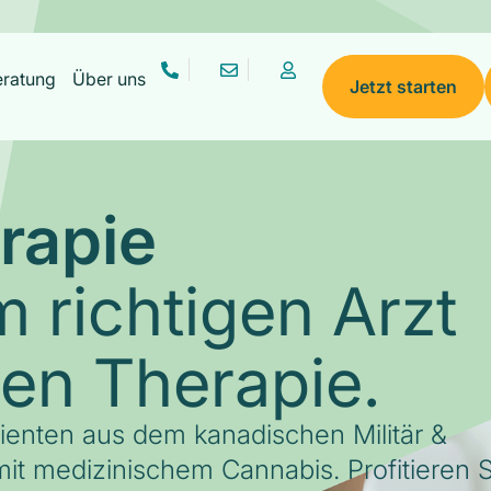
eratung
Über uns
Jetzt starten
rapie
 richtigen Arzt
gen Therapie.
tienten aus dem kanadischen Militär &
it medizinischem Cannabis. Profitieren S