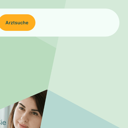
Arztsuche
ie