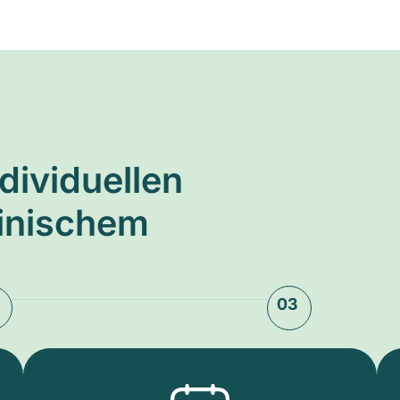
ndividuellen
zinischem
03