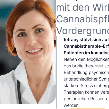
mit den Wir
Cannabispfl
Vordergrun
tetrapy stützt sich a
Cannabistherapie-Er
Patienten im kanadis
Neben den Möglichkeit
das breite therapeutis
Behandlung psychischer
unterschiedlicher Sym
starkem Stress einherg
Therapien können ver
persönlichen Ressourc
werden.