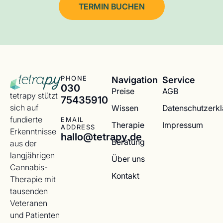
TERMIN BUCHEN
Navigation
Service
PHONE
030
Preise
AGB
tetrapy stützt
75435910
sich auf
Wissen
Datenschutzerk
fundierte
EMAIL
Therapie
Impressum
ADDRESS
Erkenntnisse
hallo@tetrapy.de
Beratung
aus der
langjährigen
Über uns
Cannabis-
Kontakt
Therapie mit
tausenden
Veteranen
und Patienten