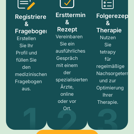
Ersttermin
Folgerezept
Registrieren
&
&
&
Rezept
Therapie
Fragebogen
Vereinbaren
Nutzen
Erstellen
Sie ein
Sie
Sie Ihr
ausführliches
tetrapy
Profil und
Gespräch
für
füllen Sie
mit einem
regelmäßige
den
der
Nachsorgetermi
medizinischen
spezialisierten
und zur
Fragebogen
Ärzte,
Optimierung
aus.
online
Ihrer
1
3
2
oder vor
Therapie.
Ort.