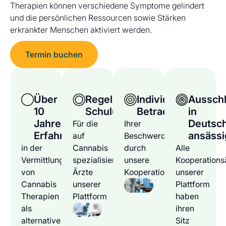
Therapien können verschiedene Symptome gelindert
und die persönlichen Ressourcen sowie Stärken
erkrankter Menschen aktiviert werden.
Termin buchen
Über
Regelmäßige
Individuelle
Ausschl
10
Schulungen
Betrachtung
in
Jahre
Deutsc
Für die
Ihrer
Erfahrung
ansässi
auf
Beschwerden
in der
Cannabis
durch
Alle
Vermittlung
spezialisierten
unsere
Kooperations
von
Ärzte
Kooperationsärzte
unserer
Cannabis
unserer
Plattform
Therapien
Plattform
haben
als
ihren
alternative
Sitz