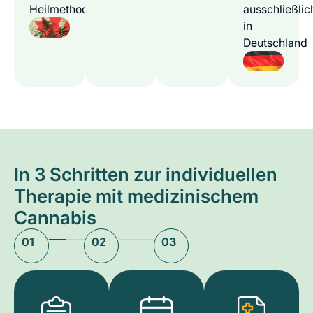
Heilmethode
ausschließlic
in
Deutschland
In 3 Schritten zur individuellen
Therapie mit medizinischem
Cannabis
01
02
03