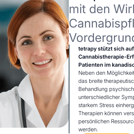
mit den Wir
Cannabispfl
Vordergrun
tetrapy stützt sich a
Cannabistherapie-Er
Patienten im kanadis
Neben den Möglichkeit
das breite therapeutis
Behandlung psychischer
unterschiedlicher Sym
starkem Stress einherg
Therapien können ver
persönlichen Ressourc
werden.