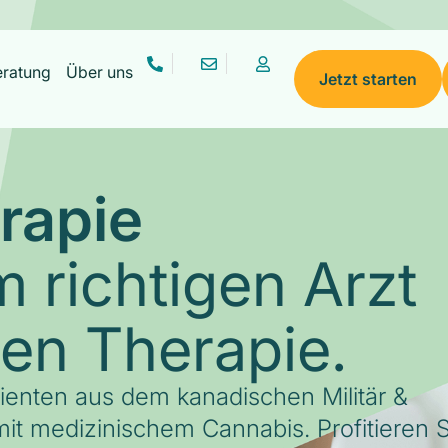
eratung
Über uns
Jetzt starten
rapie
 richtigen Arzt
gen Therapie.
tienten aus dem kanadischen Militär &
it medizinischem Cannabis. Profitieren S