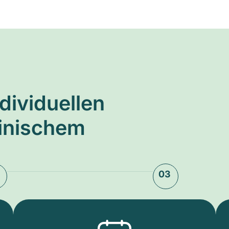
ndividuellen
zinischem
03