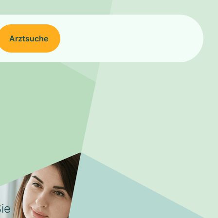
Arztsuche
ie