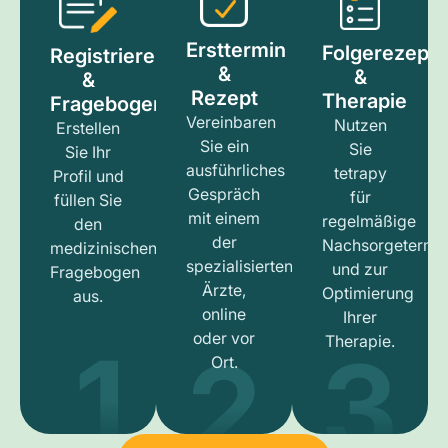
Ersttermin
Folgerezept
Registrieren
&
&
&
Rezept
Therapie
Fragebogen
Vereinbaren
Nutzen
Erstellen
Sie ein
Sie
Sie Ihr
ausführliches
tetrapy
Profil und
Gespräch
für
füllen Sie
mit einem
regelmäßige
den
der
Nachsorgetermi
medizinischen
spezialisierten
und zur
Fragebogen
Ärzte,
Optimierung
aus.
online
Ihrer
1
3
2
oder vor
Therapie.
Ort.