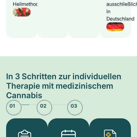
Heilmethode
ausschließlic
in
Deutschland
In 3 Schritten zur individuellen
Therapie mit medizinischem
Cannabis
01
02
03