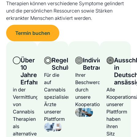
Therapien können verschiedene Symptome gelindert
und die persönlichen Ressourcen sowie Stärken
erkrankter Menschen aktiviert werden.
Termin buchen
Über
Regelmäßige
Individuelle
Ausschl
10
Schulungen
Betrachtung
in
Jahre
Deutsc
Für die
Ihrer
Erfahrung
ansässi
auf
Beschwerden
in der
Cannabis
durch
Alle
Vermittlung
spezialisierten
unsere
Kooperations
von
Ärzte
Kooperationsärzte
unserer
Cannabis
unserer
Plattform
Therapien
Plattform
haben
als
ihren
alternative
Sitz