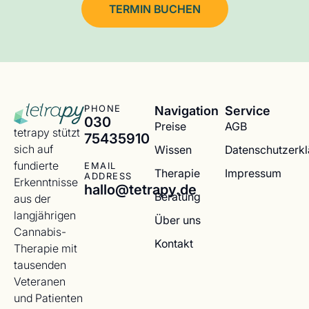
TERMIN BUCHEN
Navigation
Service
PHONE
030
Preise
AGB
tetrapy stützt
75435910
sich auf
Wissen
Datenschutzerk
fundierte
EMAIL
Therapie
Impressum
ADDRESS
Erkenntnisse
hallo@tetrapy.de
Beratung
aus der
langjährigen
Über uns
Cannabis-
Kontakt
Therapie mit
tausenden
Veteranen
und Patienten