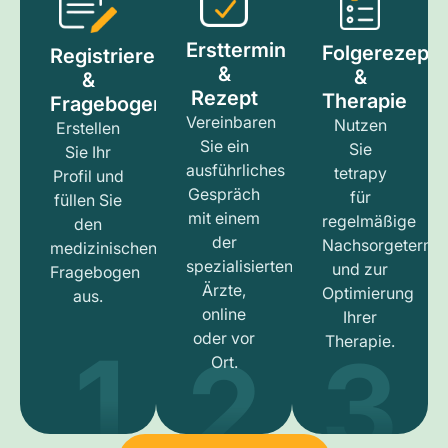
Ersttermin
Folgerezept
Registrieren
&
&
&
Rezept
Therapie
Fragebogen
Vereinbaren
Nutzen
Erstellen
Sie ein
Sie
Sie Ihr
ausführliches
tetrapy
Profil und
Gespräch
für
füllen Sie
mit einem
regelmäßige
den
der
Nachsorgetermi
medizinischen
spezialisierten
und zur
Fragebogen
Ärzte,
Optimierung
aus.
online
Ihrer
1
3
2
oder vor
Therapie.
Ort.