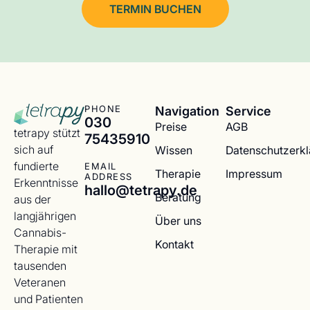
TERMIN BUCHEN
Navigation
Service
PHONE
030
Preise
AGB
tetrapy stützt
75435910
sich auf
Wissen
Datenschutzerk
fundierte
EMAIL
Therapie
Impressum
ADDRESS
Erkenntnisse
hallo@tetrapy.de
Beratung
aus der
langjährigen
Über uns
Cannabis-
Kontakt
Therapie mit
tausenden
Veteranen
und Patienten