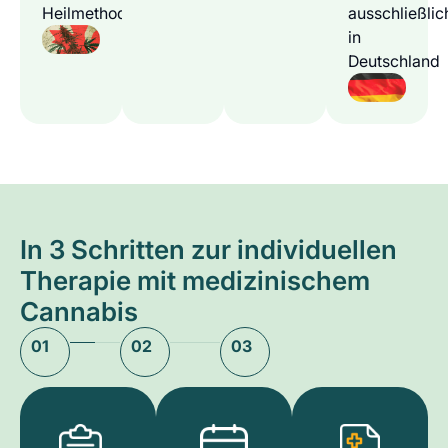
Heilmethode
ausschließlic
in
Deutschland
In 3 Schritten zur individuellen
Therapie mit medizinischem
Cannabis
01
02
03