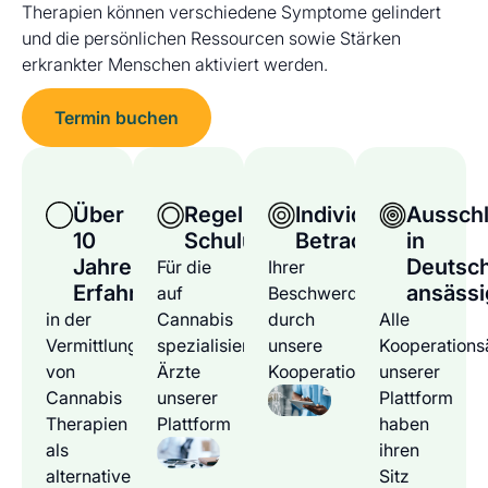
Therapien können verschiedene Symptome gelindert
und die persönlichen Ressourcen sowie Stärken
erkrankter Menschen aktiviert werden.
Termin buchen
Über
Regelmäßige
Individuelle
Ausschl
10
Schulungen
Betrachtung
in
Jahre
Deutsc
Für die
Ihrer
Erfahrung
ansässi
auf
Beschwerden
in der
Cannabis
durch
Alle
Vermittlung
spezialisierten
unsere
Kooperations
von
Ärzte
Kooperationsärzte
unserer
Cannabis
unserer
Plattform
Therapien
Plattform
haben
als
ihren
alternative
Sitz