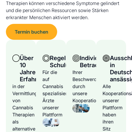
Therapien können verschiedene Symptome gelindert
und die persönlichen Ressourcen sowie Stärken
erkrankter Menschen aktiviert werden.
Termin buchen
Über
Regelmäßige
Individuelle
Ausschl
10
Schulungen
Betrachtung
in
Jahre
Deutsc
Für die
Ihrer
Erfahrung
ansässi
auf
Beschwerden
in der
Cannabis
durch
Alle
Vermittlung
spezialisierten
unsere
Kooperations
von
Ärzte
Kooperationsärzte
unserer
Cannabis
unserer
Plattform
Therapien
Plattform
haben
als
ihren
alternative
Sitz