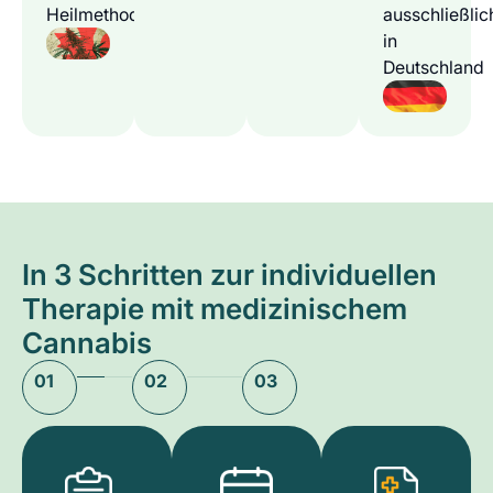
Heilmethode
ausschließlic
in
Deutschland
In 3 Schritten zur individuellen
Therapie mit medizinischem
Cannabis
01
02
03