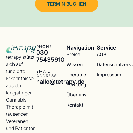
TERMIN BUCHEN
Navigation
Service
PHONE
030
Preise
AGB
tetrapy stützt
75435910
sich auf
Wissen
Datenschutzerk
fundierte
EMAIL
Therapie
Impressum
ADDRESS
Erkenntnisse
hallo@tetrapy.de
Beratung
aus der
langjährigen
Über uns
Cannabis-
Kontakt
Therapie mit
tausenden
Veteranen
und Patienten