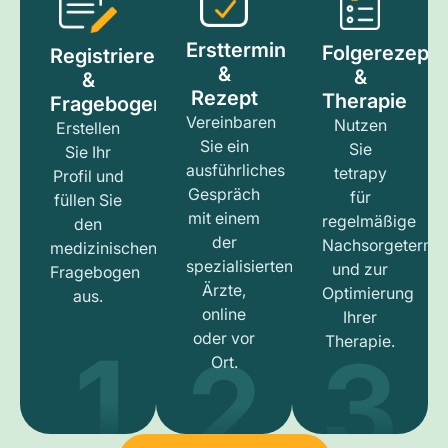
Ersttermin
Folgerezept
Registrieren
&
&
&
Rezept
Therapie
Fragebogen
Vereinbaren
Nutzen
Erstellen
Sie ein
Sie
Sie Ihr
ausführliches
tetrapy
Profil und
Gespräch
für
füllen Sie
mit einem
regelmäßige
den
der
Nachsorgetermi
medizinischen
spezialisierten
und zur
Fragebogen
Ärzte,
Optimierung
aus.
online
Ihrer
1
3
2
oder vor
Therapie.
Ort.