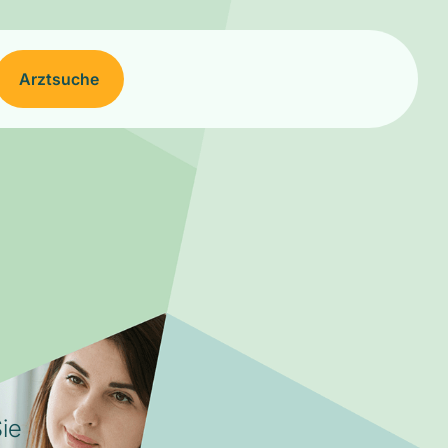
Arztsuche
ie