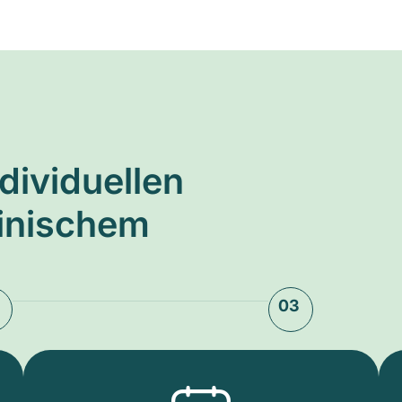
ndividuellen
zinischem
03