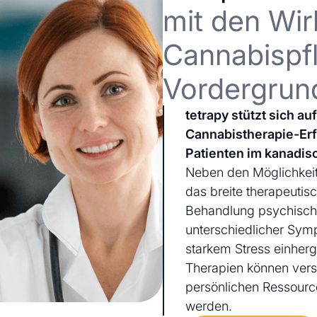
mit den Wir
Cannabispfl
Vordergrun
tetrapy stützt sich a
Cannabistherapie-Er
Patienten im kanadis
Neben den Möglichkeit
das breite therapeutis
Behandlung psychischer
unterschiedlicher Sym
starkem Stress einherg
Therapien können ver
persönlichen Ressourc
werden.