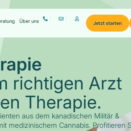
eratung
Über uns
Jetzt starten
rapie
 richtigen Arzt
gen Therapie.
tienten aus dem kanadischen Militär &
it medizinischem Cannabis. Profitieren S