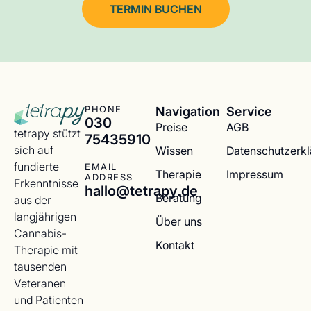
TERMIN BUCHEN
Navigation
Service
PHONE
030
Preise
AGB
tetrapy stützt
75435910
sich auf
Wissen
Datenschutzerk
fundierte
EMAIL
Therapie
Impressum
ADDRESS
Erkenntnisse
hallo@tetrapy.de
Beratung
aus der
langjährigen
Über uns
Cannabis-
Kontakt
Therapie mit
tausenden
Veteranen
und Patienten