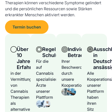
Therapien können verschiedene Symptome gelindert
und die persönlichen Ressourcen sowie Stärken
erkrankter Menschen aktiviert werden.
Termin buchen
Über
Regelmäßige
Individuelle
Ausschl
10
Schulungen
Betrachtung
in
Jahre
Deutsc
Für die
Ihrer
Erfahrung
ansässi
auf
Beschwerden
in der
Cannabis
durch
Alle
Vermittlung
spezialisierten
unsere
Kooperations
von
Ärzte
Kooperationsärzte
unserer
Cannabis
unserer
Plattform
Therapien
Plattform
haben
als
ihren
alternative
Sitz