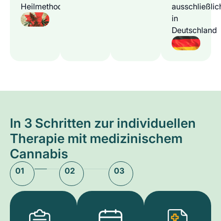
Heilmethode
ausschließlic
in
Deutschland
In 3 Schritten zur individuellen
Therapie mit medizinischem
Cannabis
01
02
03