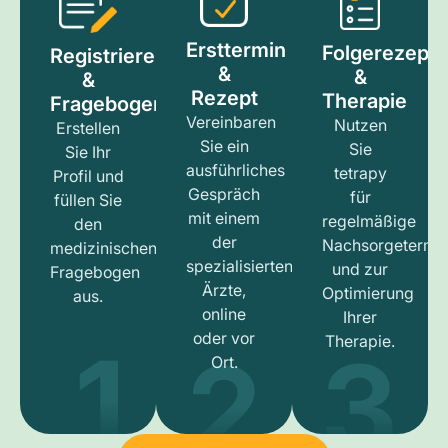
Ersttermin
Folgerezept
Registrieren
&
&
&
Rezept
Therapie
Fragebogen
Vereinbaren
Nutzen
Erstellen
Sie ein
Sie
Sie Ihr
ausführliches
tetrapy
Profil und
Gespräch
für
füllen Sie
mit einem
regelmäßige
den
der
Nachsorgetermi
medizinischen
spezialisierten
und zur
Fragebogen
Ärzte,
Optimierung
aus.
online
Ihrer
1
3
2
oder vor
Therapie.
Ort.