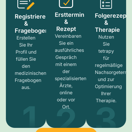
Ersttermin
Folgerezept
Registrieren
&
&
&
Rezept
Therapie
Fragebogen
Vereinbaren
Nutzen
Erstellen
Sie ein
Sie
Sie Ihr
ausführliches
tetrapy
Profil und
Gespräch
für
füllen Sie
mit einem
regelmäßige
den
der
Nachsorgetermi
medizinischen
spezialisierten
und zur
Fragebogen
Ärzte,
Optimierung
aus.
online
Ihrer
1
3
2
oder vor
Therapie.
Ort.