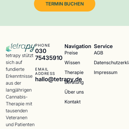
TERMIN BUCHEN
Navigation
Service
PHONE
030
Preise
AGB
tetrapy stützt
75435910
sich auf
Wissen
Datenschutzerk
fundierte
EMAIL
Therapie
Impressum
ADDRESS
Erkenntnisse
hallo@tetrapy.de
Beratung
aus der
langjährigen
Über uns
Cannabis-
Kontakt
Therapie mit
tausenden
Veteranen
und Patienten