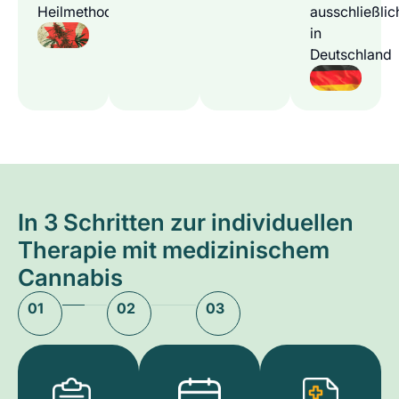
Heilmethode
ausschließlic
in
Deutschland
In 3 Schritten zur individuellen
Therapie mit medizinischem
Cannabis
01
02
03