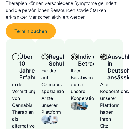
Therapien können verschiedene Symptome gelindert
und die persönlichen Ressourcen sowie Stärken
erkrankter Menschen aktiviert werden.
Termin buchen
Über
Regelmäßige
Individuelle
Ausschl
10
Schulungen
Betrachtung
in
Jahre
Deutsc
Für die
Ihrer
Erfahrung
ansässi
auf
Beschwerden
in der
Cannabis
durch
Alle
Vermittlung
spezialisierten
unsere
Kooperations
von
Ärzte
Kooperationsärzte
unserer
Cannabis
unserer
Plattform
Therapien
Plattform
haben
als
ihren
alternative
Sitz