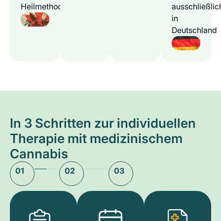
Heilmethode
ausschließlic
in
Deutschland
In 3 Schritten zur individuellen
Therapie mit medizinischem
Cannabis
01
02
03