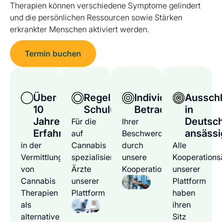
Therapien können verschiedene Symptome gelindert
und die persönlichen Ressourcen sowie Stärken
erkrankter Menschen aktiviert werden.
Termin buchen
Über
Regelmäßige
Individuelle
Ausschl
10
Schulungen
Betrachtung
in
Jahre
Deutsc
Für die
Ihrer
Erfahrung
ansässi
auf
Beschwerden
in der
Cannabis
durch
Alle
Vermittlung
spezialisierten
unsere
Kooperations
von
Ärzte
Kooperationsärzte
unserer
Cannabis
unserer
Plattform
Therapien
Plattform
haben
als
ihren
alternative
Sitz