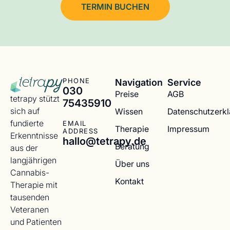
TERMIN BUCHEN
Navigation
Service
PHONE
030
Preise
AGB
tetrapy stützt
75435910
sich auf
Wissen
Datenschutzerk
fundierte
EMAIL
Therapie
Impressum
ADDRESS
Erkenntnisse
hallo@tetrapy.de
Beratung
aus der
langjährigen
Über uns
Cannabis-
Kontakt
Therapie mit
tausenden
Veteranen
und Patienten