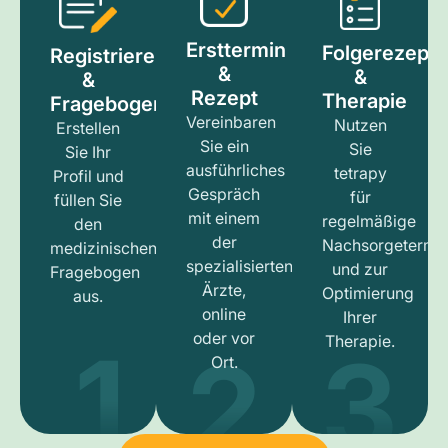
Ersttermin
Folgerezept
Registrieren
&
&
&
Rezept
Therapie
Fragebogen
Vereinbaren
Nutzen
Erstellen
Sie ein
Sie
Sie Ihr
ausführliches
tetrapy
Profil und
Gespräch
für
füllen Sie
mit einem
regelmäßige
den
der
Nachsorgetermi
medizinischen
spezialisierten
und zur
Fragebogen
Ärzte,
Optimierung
aus.
online
Ihrer
1
3
2
oder vor
Therapie.
Ort.