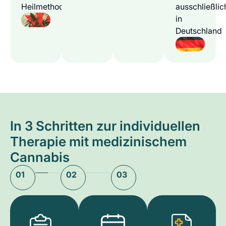
Heilmethode
ausschließlic
in
Deutschland
In 3 Schritten zur individuellen
Therapie mit medizinischem
Cannabis
01
02
03