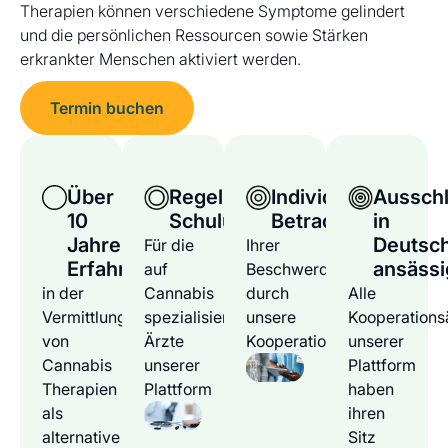
Therapien können verschiedene Symptome gelindert
und die persönlichen Ressourcen sowie Stärken
erkrankter Menschen aktiviert werden.
Termin buchen
Über
Regelmäßige
Individuelle
Ausschl
10
Schulungen
Betrachtung
in
Jahre
Deutsc
Für die
Ihrer
Erfahrung
ansässi
auf
Beschwerden
in der
Cannabis
durch
Alle
Vermittlung
spezialisierten
unsere
Kooperations
von
Ärzte
Kooperationsärzte
unserer
Cannabis
unserer
Plattform
Therapien
Plattform
haben
als
ihren
alternative
Sitz