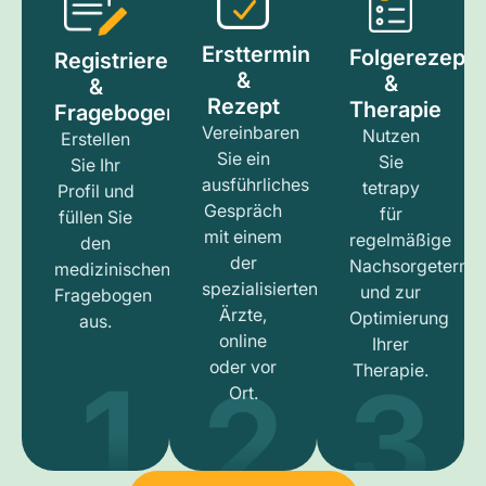
Ersttermin
Folgerezept
Registrieren
&
&
&
Rezept
Therapie
Fragebogen
Vereinbaren
Nutzen
Erstellen
Sie ein
Sie
Sie Ihr
ausführliches
tetrapy
Profil und
Gespräch
für
füllen Sie
mit einem
regelmäßige
den
der
Nachsorgetermi
medizinischen
spezialisierten
und zur
Fragebogen
Ärzte,
Optimierung
aus.
online
Ihrer
1
3
2
oder vor
Therapie.
Ort.