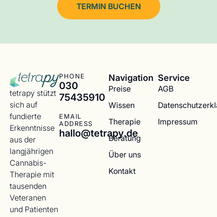
TERMIN BUCHEN
Navigation
Service
PHONE
030
Preise
AGB
tetrapy stützt
75435910
sich auf
Wissen
Datenschutzerk
fundierte
EMAIL
Therapie
Impressum
ADDRESS
Erkenntnisse
hallo@tetrapy.de
Beratung
aus der
langjährigen
Über uns
Cannabis-
Kontakt
Therapie mit
tausenden
Veteranen
und Patienten