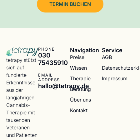
TERMIN BUCHEN
Navigation
Service
PHONE
030
Preise
AGB
tetrapy stützt
75435910
sich auf
Wissen
Datenschutzerk
fundierte
EMAIL
Therapie
Impressum
ADDRESS
Erkenntnisse
hallo@tetrapy.de
Beratung
aus der
langjährigen
Über uns
Cannabis-
Kontakt
Therapie mit
tausenden
Veteranen
und Patienten