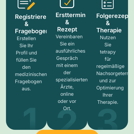
Ersttermin
Folgerezept
Registrieren
&
&
&
Rezept
Therapie
Fragebogen
Vereinbaren
Nutzen
Erstellen
Sie ein
Sie
Sie Ihr
ausführliches
tetrapy
Profil und
Gespräch
für
füllen Sie
mit einem
regelmäßige
den
der
Nachsorgetermi
medizinischen
spezialisierten
und zur
Fragebogen
Ärzte,
Optimierung
aus.
online
Ihrer
1
3
2
oder vor
Therapie.
Ort.