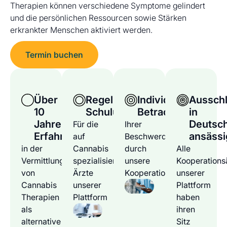
Therapien können verschiedene Symptome gelindert
und die persönlichen Ressourcen sowie Stärken
erkrankter Menschen aktiviert werden.
Termin buchen
Über
Regelmäßige
Individuelle
Ausschl
10
Schulungen
Betrachtung
in
Jahre
Deutsc
Für die
Ihrer
Erfahrung
ansässi
auf
Beschwerden
in der
Cannabis
durch
Alle
Vermittlung
spezialisierten
unsere
Kooperations
von
Ärzte
Kooperationsärzte
unserer
Cannabis
unserer
Plattform
Therapien
Plattform
haben
als
ihren
alternative
Sitz