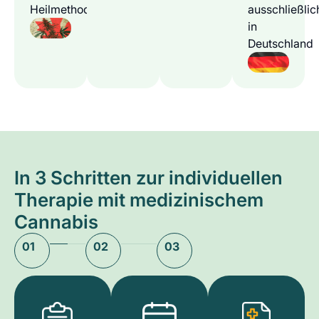
Heilmethode
ausschließlic
in
Deutschland
In 3 Schritten zur individuellen
Therapie mit medizinischem
Cannabis
01
02
03