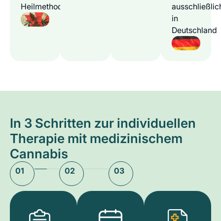
Heilmethode
ausschließlic
in
Deutschland
In 3 Schritten zur individuellen
Therapie mit medizinischem
Cannabis
01
02
03