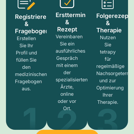
Ersttermin
Folgerezept
Registrieren
&
&
&
Rezept
Therapie
Fragebogen
Vereinbaren
Nutzen
Erstellen
Sie ein
Sie
Sie Ihr
ausführliches
tetrapy
Profil und
Gespräch
für
füllen Sie
mit einem
regelmäßige
den
der
Nachsorgetermi
medizinischen
spezialisierten
und zur
Fragebogen
Ärzte,
Optimierung
aus.
online
Ihrer
1
3
2
oder vor
Therapie.
Ort.