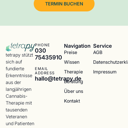
TERMIN BUCHEN
Navigation
Service
PHONE
030
Preise
AGB
tetrapy stützt
75435910
sich auf
Wissen
Datenschutzerk
fundierte
EMAIL
Therapie
Impressum
ADDRESS
Erkenntnisse
hallo@tetrapy.de
Beratung
aus der
langjährigen
Über uns
Cannabis-
Kontakt
Therapie mit
tausenden
Veteranen
und Patienten