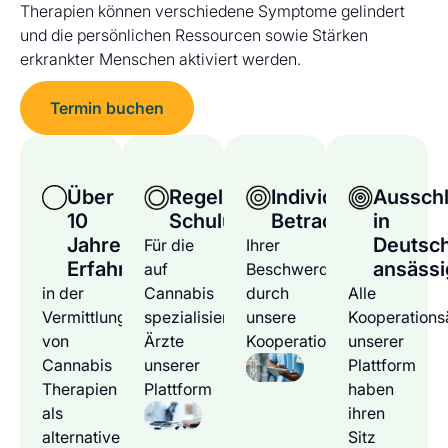
Therapien können verschiedene Symptome gelindert
und die persönlichen Ressourcen sowie Stärken
erkrankter Menschen aktiviert werden.
Termin buchen
Über
Regelmäßige
Individuelle
Ausschl
10
Schulungen
Betrachtung
in
Jahre
Deutsc
Für die
Ihrer
Erfahrung
ansässi
auf
Beschwerden
in der
Cannabis
durch
Alle
Vermittlung
spezialisierten
unsere
Kooperations
von
Ärzte
Kooperationsärzte
unserer
Cannabis
unserer
Plattform
Therapien
Plattform
haben
als
ihren
alternative
Sitz