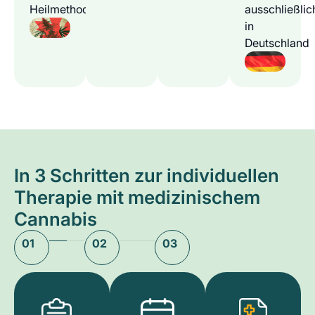
Heilmethode
ausschließlic
in
Deutschland
In 3 Schritten zur individuellen
Therapie mit medizinischem
Cannabis
01
02
03