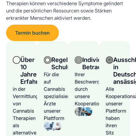
Therapien können verschiedene Symptome gelindert
und die persönlichen Ressourcen sowie Stärken
erkrankter Menschen aktiviert werden.
Termin buchen
Über
Regelmäßige
Individuelle
Ausschl
10
Schulungen
Betrachtung
in
Jahre
Deutsc
Für die
Ihrer
Erfahrung
ansässi
auf
Beschwerden
in der
Cannabis
durch
Alle
Vermittlung
spezialisierten
unsere
Kooperations
von
Ärzte
Kooperationsärzte
unserer
Cannabis
unserer
Plattform
Therapien
Plattform
haben
als
ihren
alternative
Sitz