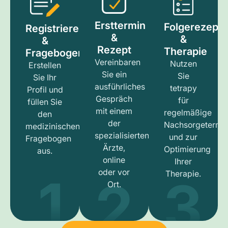
Ersttermin
Folgerezept
Registrieren
&
&
&
Rezept
Therapie
Fragebogen
Vereinbaren
Nutzen
Erstellen
Sie ein
Sie
Sie Ihr
ausführliches
tetrapy
Profil und
Gespräch
für
füllen Sie
mit einem
regelmäßige
den
der
Nachsorgetermi
medizinischen
spezialisierten
und zur
Fragebogen
Ärzte,
Optimierung
aus.
online
Ihrer
1
3
2
oder vor
Therapie.
Ort.