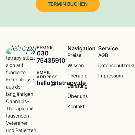
TERMIN BUCHEN
Navigation
Service
PHONE
030
Preise
AGB
tetrapy stützt
75435910
sich auf
Wissen
Datenschutzerk
fundierte
EMAIL
Therapie
Impressum
ADDRESS
Erkenntnisse
hallo@tetrapy.de
Beratung
aus der
langjährigen
Über uns
Cannabis-
Kontakt
Therapie mit
tausenden
Veteranen
und Patienten