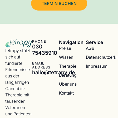
TERMIN BUCHEN
Navigation
Service
PHONE
030
Preise
AGB
tetrapy stützt
75435910
sich auf
Wissen
Datenschutzerk
fundierte
EMAIL
Therapie
Impressum
ADDRESS
Erkenntnisse
hallo@tetrapy.de
Beratung
aus der
langjährigen
Über uns
Cannabis-
Kontakt
Therapie mit
tausenden
Veteranen
und Patienten