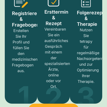
Ersttermin
Folgerezept
Registrieren
&
&
&
Rezept
Therapie
Fragebogen
Vereinbaren
Nutzen
Erstellen
Sie ein
Sie
Sie Ihr
ausführliches
tetrapy
Profil und
Gespräch
für
füllen Sie
mit einem
regelmäßige
den
der
Nachsorgetermi
medizinischen
spezialisierten
und zur
Fragebogen
Ärzte,
Optimierung
aus.
online
Ihrer
1
3
2
oder vor
Therapie.
Ort.