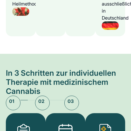
Heilmethode
ausschließlic
in
Deutschland
In 3 Schritten zur individuellen
Therapie mit medizinischem
Cannabis
01
02
03