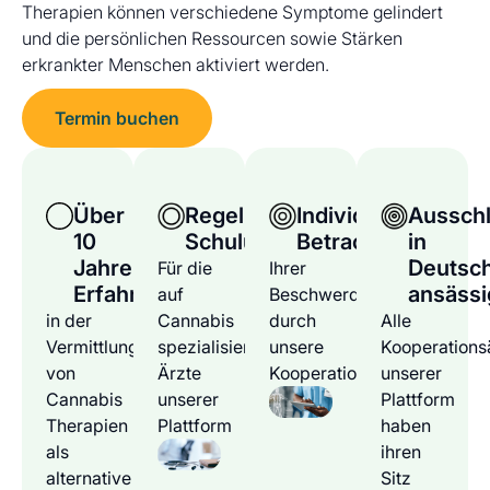
Therapien können verschiedene Symptome gelindert
und die persönlichen Ressourcen sowie Stärken
erkrankter Menschen aktiviert werden.
Termin buchen
Über
Regelmäßige
Individuelle
Ausschl
10
Schulungen
Betrachtung
in
Jahre
Deutsc
Für die
Ihrer
Erfahrung
ansässi
auf
Beschwerden
in der
Cannabis
durch
Alle
Vermittlung
spezialisierten
unsere
Kooperations
von
Ärzte
Kooperationsärzte
unserer
Cannabis
unserer
Plattform
Therapien
Plattform
haben
als
ihren
alternative
Sitz