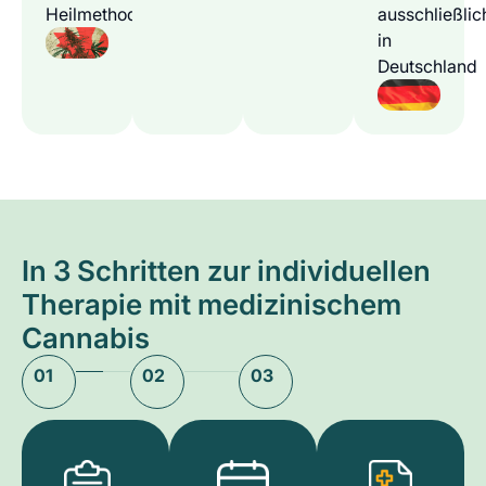
Heilmethode
ausschließlic
in
Deutschland
In 3 Schritten zur individuellen
Therapie mit medizinischem
Cannabis
01
02
03