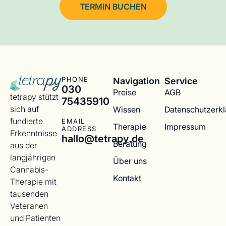
TERMIN BUCHEN
Navigation
Service
PHONE
030
Preise
AGB
tetrapy stützt
75435910
sich auf
Wissen
Datenschutzerk
fundierte
EMAIL
Therapie
Impressum
ADDRESS
Erkenntnisse
hallo@tetrapy.de
Beratung
aus der
langjährigen
Über uns
Cannabis-
Kontakt
Therapie mit
tausenden
Veteranen
und Patienten