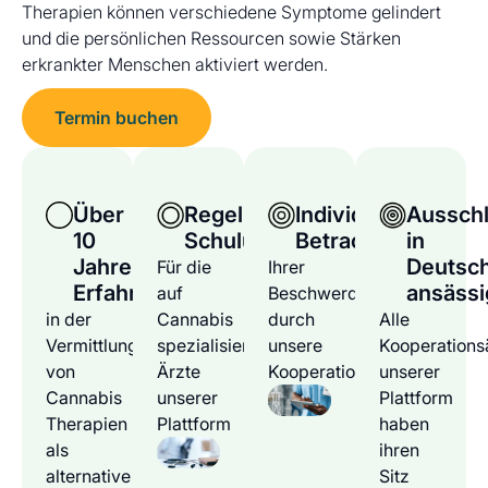
Therapien können verschiedene Symptome gelindert
und die persönlichen Ressourcen sowie Stärken
erkrankter Menschen aktiviert werden.
Termin buchen
Über
Regelmäßige
Individuelle
Ausschl
10
Schulungen
Betrachtung
in
Jahre
Deutsc
Für die
Ihrer
Erfahrung
ansässi
auf
Beschwerden
in der
Cannabis
durch
Alle
Vermittlung
spezialisierten
unsere
Kooperations
von
Ärzte
Kooperationsärzte
unserer
Cannabis
unserer
Plattform
Therapien
Plattform
haben
als
ihren
alternative
Sitz