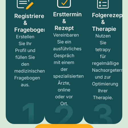
Ersttermin
Folgerezept
Registrieren
&
&
&
Rezept
Therapie
Fragebogen
Vereinbaren
Nutzen
Erstellen
Sie ein
Sie
Sie Ihr
ausführliches
tetrapy
Profil und
Gespräch
für
füllen Sie
mit einem
regelmäßige
den
der
Nachsorgetermi
medizinischen
spezialisierten
und zur
Fragebogen
Ärzte,
Optimierung
aus.
online
Ihrer
1
3
2
oder vor
Therapie.
Ort.