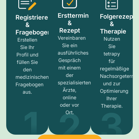
Ersttermin
Folgerezept
Registrieren
&
&
&
Rezept
Therapie
Fragebogen
Vereinbaren
Nutzen
Erstellen
Sie ein
Sie
Sie Ihr
ausführliches
tetrapy
Profil und
Gespräch
für
füllen Sie
mit einem
regelmäßige
den
der
Nachsorgetermi
medizinischen
spezialisierten
und zur
Fragebogen
Ärzte,
Optimierung
aus.
online
Ihrer
1
3
2
oder vor
Therapie.
Ort.