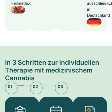
Heilmethode
ausschließlic
in
Deutschland
In 3 Schritten zur individuellen
Therapie mit medizinischem
Cannabis
01
02
03