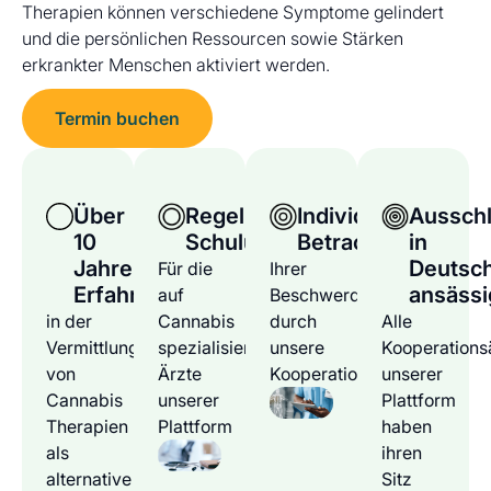
Therapien können verschiedene Symptome gelindert
und die persönlichen Ressourcen sowie Stärken
erkrankter Menschen aktiviert werden.
Termin buchen
Über
Regelmäßige
Individuelle
Ausschl
10
Schulungen
Betrachtung
in
Jahre
Deutsc
Für die
Ihrer
Erfahrung
ansässi
auf
Beschwerden
in der
Cannabis
durch
Alle
Vermittlung
spezialisierten
unsere
Kooperations
von
Ärzte
Kooperationsärzte
unserer
Cannabis
unserer
Plattform
Therapien
Plattform
haben
als
ihren
alternative
Sitz