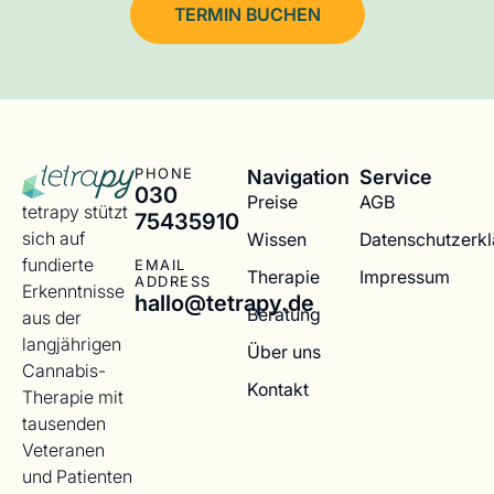
TERMIN BUCHEN
Navigation
Service
PHONE
030
Preise
AGB
tetrapy stützt
75435910
sich auf
Wissen
Datenschutzerk
fundierte
EMAIL
Therapie
Impressum
ADDRESS
Erkenntnisse
hallo@tetrapy.de
Beratung
aus der
langjährigen
Über uns
Cannabis-
Kontakt
Therapie mit
tausenden
Veteranen
und Patienten