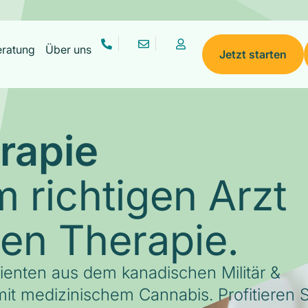
eratung
Über uns
Jetzt starten
rapie
 richtigen Arzt
gen Therapie.
tienten aus dem kanadischen Militär &
it medizinischem Cannabis. Profitieren S