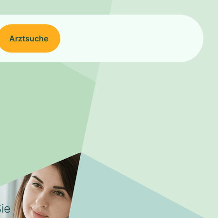
Arztsuche
ie