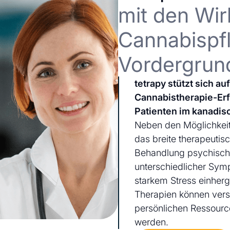
mit den Wir
Cannabispfl
Vordergrun
tetrapy stützt sich a
Cannabistherapie-Er
Patienten im kanadis
Neben den Möglichkeit
das breite therapeutis
Behandlung psychischer
unterschiedlicher Sym
starkem Stress einherg
Therapien können ver
persönlichen Ressourc
werden.