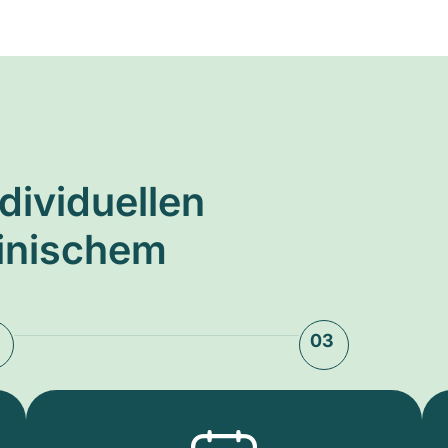
ndividuellen
zinischem
03