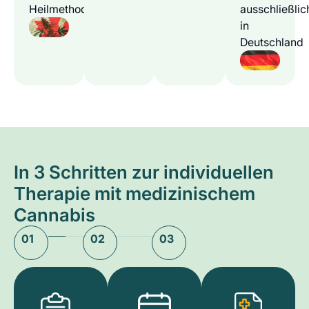
Heilmethode
ausschließlic
in
Deutschland
In 3 Schritten zur individuellen
Therapie mit medizinischem
Cannabis
01
02
03