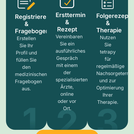
Ersttermin
Folgerezept
Registrieren
&
&
&
Rezept
Therapie
Fragebogen
Vereinbaren
Nutzen
Erstellen
Sie ein
Sie
Sie Ihr
ausführliches
tetrapy
Profil und
Gespräch
für
füllen Sie
mit einem
regelmäßige
den
der
Nachsorgetermi
medizinischen
spezialisierten
und zur
Fragebogen
Ärzte,
Optimierung
aus.
online
Ihrer
1
3
2
oder vor
Therapie.
Ort.