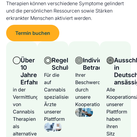
Therapien können verschiedene Symptome gelindert
und die persönlichen Ressourcen sowie Stärken
erkrankter Menschen aktiviert werden.
Termin buchen
Über
Regelmäßige
Individuelle
Ausschl
10
Schulungen
Betrachtung
in
Jahre
Deutsc
Für die
Ihrer
Erfahrung
ansässi
auf
Beschwerden
in der
Cannabis
durch
Alle
Vermittlung
spezialisierten
unsere
Kooperations
von
Ärzte
Kooperationsärzte
unserer
Cannabis
unserer
Plattform
Therapien
Plattform
haben
als
ihren
alternative
Sitz