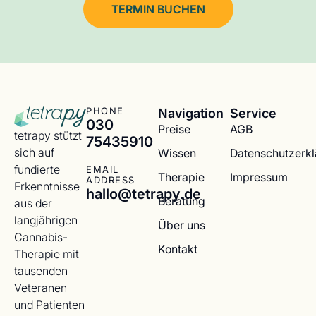
TERMIN BUCHEN
Navigation
Service
PHONE
030
Preise
AGB
tetrapy stützt
75435910
sich auf
Wissen
Datenschutzerk
fundierte
EMAIL
Therapie
Impressum
ADDRESS
Erkenntnisse
hallo@tetrapy.de
Beratung
aus der
langjährigen
Über uns
Cannabis-
Kontakt
Therapie mit
tausenden
Veteranen
und Patienten