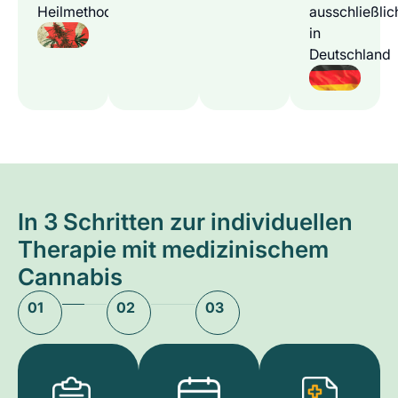
Heilmethode
ausschließlic
in
Deutschland
In 3 Schritten zur individuellen
Therapie mit medizinischem
Cannabis
01
02
03