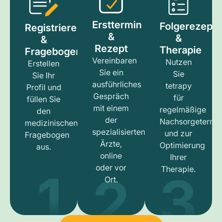
Ersttermin
Folgerezept
Registrieren
&
&
&
Rezept
Therapie
Fragebogen
Vereinbaren
Nutzen
Erstellen
Sie ein
Sie
Sie Ihr
ausführliches
tetrapy
Profil und
Gespräch
für
füllen Sie
mit einem
regelmäßige
den
der
Nachsorgetermi
medizinischen
spezialisierten
und zur
Fragebogen
Ärzte,
Optimierung
aus.
online
Ihrer
1
3
2
oder vor
Therapie.
Ort.