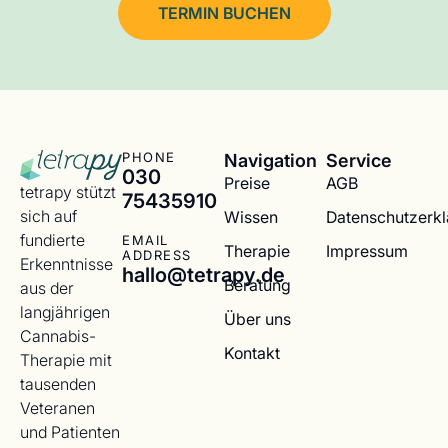
TERMIN BUCHEN
Navigation
Service
PHONE
030
Preise
AGB
tetrapy stützt
75435910
sich auf
Wissen
Datenschutzerk
fundierte
EMAIL
Therapie
Impressum
ADDRESS
Erkenntnisse
hallo@tetrapy.de
Beratung
aus der
langjährigen
Über uns
Cannabis-
Kontakt
Therapie mit
tausenden
Veteranen
und Patienten