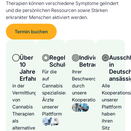
Therapien können verschiedene Symptome gelindert
und die persönlichen Ressourcen sowie Stärken
erkrankter Menschen aktiviert werden.
Termin buchen
Über
Regelmäßige
Individuelle
Ausschl
10
Schulungen
Betrachtung
in
Jahre
Deutsc
Für die
Ihrer
Erfahrung
ansässi
auf
Beschwerden
in der
Cannabis
durch
Alle
Vermittlung
spezialisierten
unsere
Kooperations
von
Ärzte
Kooperationsärzte
unserer
Cannabis
unserer
Plattform
Therapien
Plattform
haben
als
ihren
alternative
Sitz