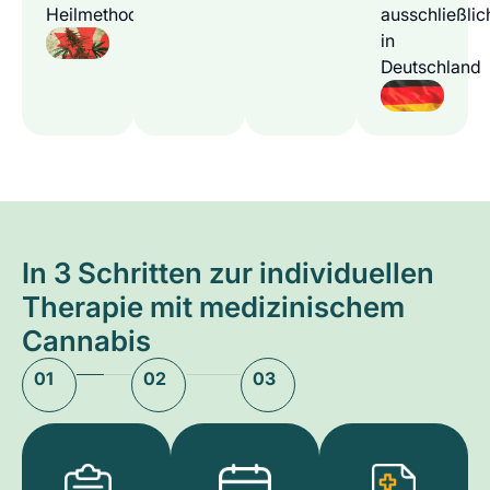
Heilmethode
ausschließlic
in
Deutschland
In 3 Schritten zur individuellen
Therapie mit medizinischem
Cannabis
01
02
03