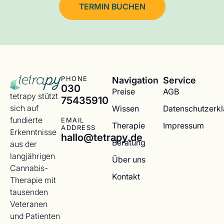
TERMIN BUCHEN
Navigation
Service
PHONE
030
Preise
AGB
tetrapy stützt
75435910
sich auf
Wissen
Datenschutzerk
fundierte
EMAIL
Therapie
Impressum
ADDRESS
Erkenntnisse
hallo@tetrapy.de
Beratung
aus der
langjährigen
Über uns
Cannabis-
Kontakt
Therapie mit
tausenden
Veteranen
und Patienten