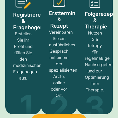
Ersttermin
Folgerezept
Registrieren
&
&
&
Rezept
Therapie
Fragebogen
Vereinbaren
Nutzen
Erstellen
Sie ein
Sie
Sie Ihr
ausführliches
tetrapy
Profil und
Gespräch
für
füllen Sie
mit einem
regelmäßige
den
der
Nachsorgetermi
medizinischen
spezialisierten
und zur
Fragebogen
Ärzte,
Optimierung
aus.
online
Ihrer
1
3
2
oder vor
Therapie.
Ort.