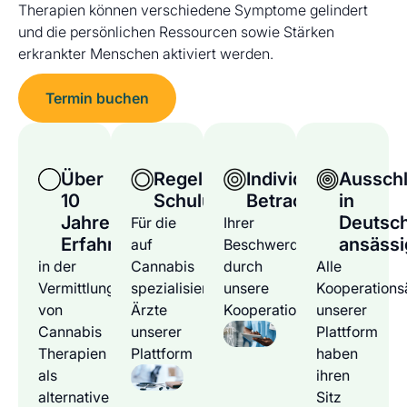
Therapien können verschiedene Symptome gelindert
und die persönlichen Ressourcen sowie Stärken
erkrankter Menschen aktiviert werden.
Termin buchen
Über
Regelmäßige
Individuelle
Ausschl
10
Schulungen
Betrachtung
in
Jahre
Deutsc
Für die
Ihrer
Erfahrung
ansässi
auf
Beschwerden
in der
Cannabis
durch
Alle
Vermittlung
spezialisierten
unsere
Kooperations
von
Ärzte
Kooperationsärzte
unserer
Cannabis
unserer
Plattform
Therapien
Plattform
haben
als
ihren
alternative
Sitz