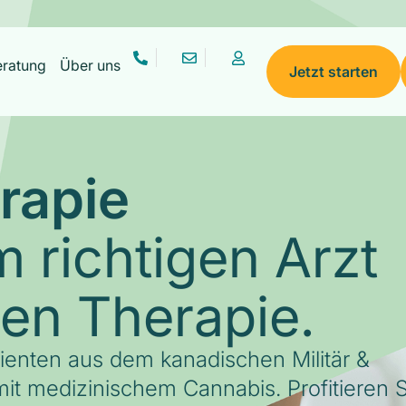
eratung
Über uns
Jetzt starten
rapie
 richtigen Arzt
gen Therapie.
tienten aus dem kanadischen Militär &
it medizinischem Cannabis. Profitieren S