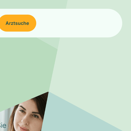
Arztsuche
ie