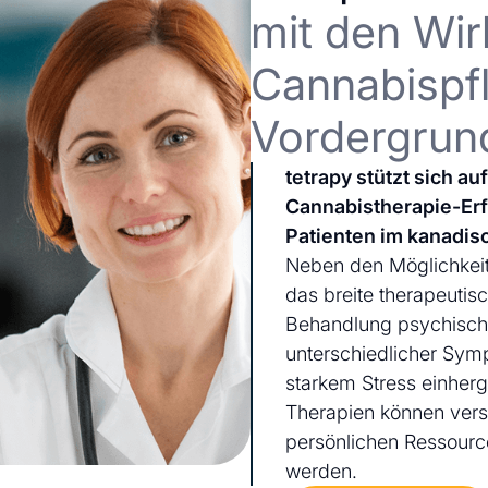
mit den Wir
Cannabispfl
Vordergrun
tetrapy stützt sich a
Cannabistherapie-Er
Patienten im kanadis
Neben den Möglichkeit
das breite therapeutis
Behandlung psychischer
unterschiedlicher Sym
starkem Stress einherg
Therapien können ver
persönlichen Ressourc
werden.