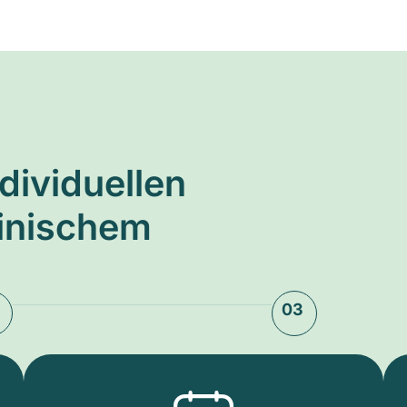
ndividuellen
zinischem
03