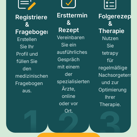
Ersttermin
Folgerezept
Registrieren
&
&
&
Rezept
Therapie
Fragebogen
Vereinbaren
Nutzen
Erstellen
Sie ein
Sie
Sie Ihr
ausführliches
tetrapy
Profil und
Gespräch
für
füllen Sie
mit einem
regelmäßige
den
der
Nachsorgetermi
medizinischen
spezialisierten
und zur
Fragebogen
Ärzte,
Optimierung
aus.
online
Ihrer
1
3
2
oder vor
Therapie.
Ort.