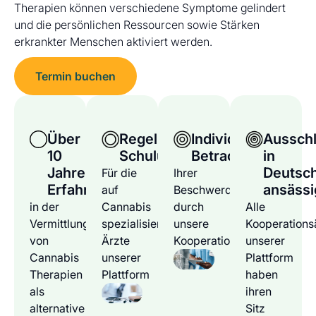
Therapien können verschiedene Symptome gelindert
und die persönlichen Ressourcen sowie Stärken
erkrankter Menschen aktiviert werden.
Termin buchen
Über
Regelmäßige
Individuelle
Ausschl
10
Schulungen
Betrachtung
in
Jahre
Deutsc
Für die
Ihrer
Erfahrung
ansässi
auf
Beschwerden
in der
Cannabis
durch
Alle
Vermittlung
spezialisierten
unsere
Kooperations
von
Ärzte
Kooperationsärzte
unserer
Cannabis
unserer
Plattform
Therapien
Plattform
haben
als
ihren
alternative
Sitz