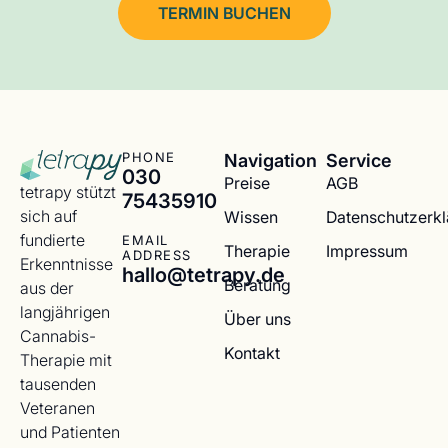
TERMIN BUCHEN
Navigation
Service
PHONE
030
Preise
AGB
tetrapy stützt
75435910
sich auf
Wissen
Datenschutzerk
fundierte
EMAIL
Therapie
Impressum
ADDRESS
Erkenntnisse
hallo@tetrapy.de
Beratung
aus der
langjährigen
Über uns
Cannabis-
Kontakt
Therapie mit
tausenden
Veteranen
und Patienten