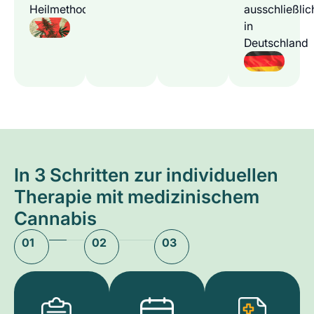
Heilmethode
ausschließlic
in
Deutschland
In 3 Schritten zur individuellen
Therapie mit medizinischem
Cannabis
01
02
03