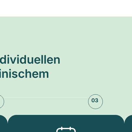
ndividuellen
zinischem
03