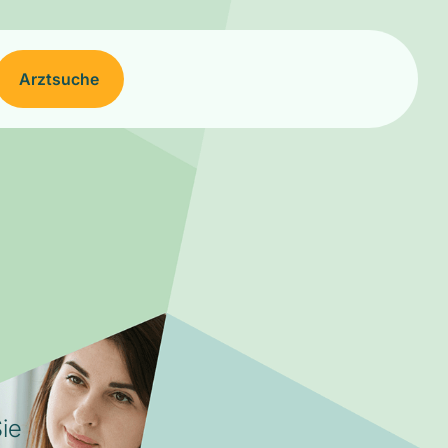
Arztsuche
ie