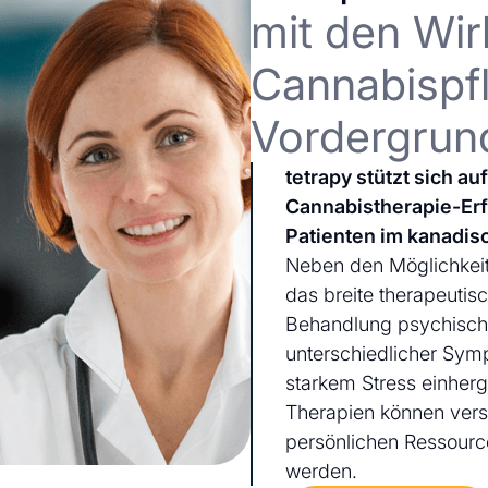
mit den Wir
Cannabispfl
Vordergrun
tetrapy stützt sich a
Cannabistherapie-Er
Patienten im kanadis
Neben den Möglichkeit
das breite therapeutis
Behandlung psychischer
unterschiedlicher Sym
starkem Stress einherg
Therapien können ver
persönlichen Ressourc
werden.