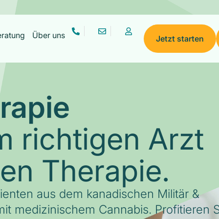
eratung
Über uns
Jetzt starten
rapie
 richtigen Arzt
gen Therapie.
tienten aus dem kanadischen Militär &
it medizinischem Cannabis. Profitieren S