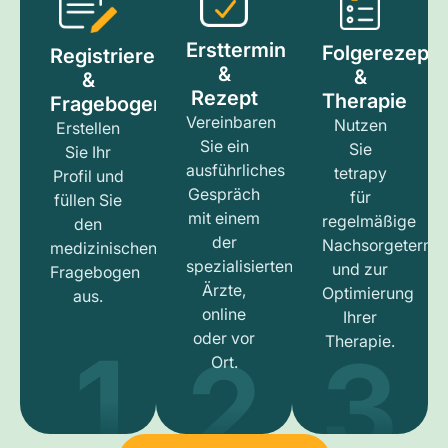
Ersttermin
Folgerezept
Registrieren
&
&
&
Rezept
Therapie
Fragebogen
Vereinbaren
Nutzen
Erstellen
Sie ein
Sie
Sie Ihr
ausführliches
tetrapy
Profil und
Gespräch
für
füllen Sie
mit einem
regelmäßige
den
der
Nachsorgetermi
medizinischen
spezialisierten
und zur
Fragebogen
Ärzte,
Optimierung
aus.
online
Ihrer
1
3
2
oder vor
Therapie.
Ort.