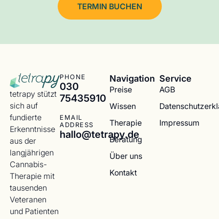
TERMIN BUCHEN
Navigation
Service
PHONE
030
Preise
AGB
tetrapy stützt
75435910
sich auf
Wissen
Datenschutzerk
fundierte
EMAIL
Therapie
Impressum
ADDRESS
Erkenntnisse
hallo@tetrapy.de
Beratung
aus der
langjährigen
Über uns
Cannabis-
Kontakt
Therapie mit
tausenden
Veteranen
und Patienten