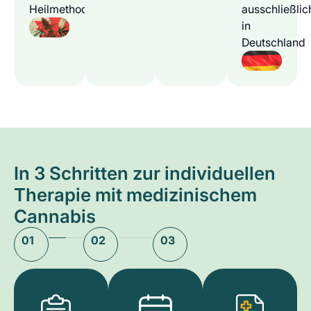
Heilmethode
ausschließlic
in
Deutschland
In 3 Schritten zur individuellen
Therapie mit medizinischem
Cannabis
01
02
03