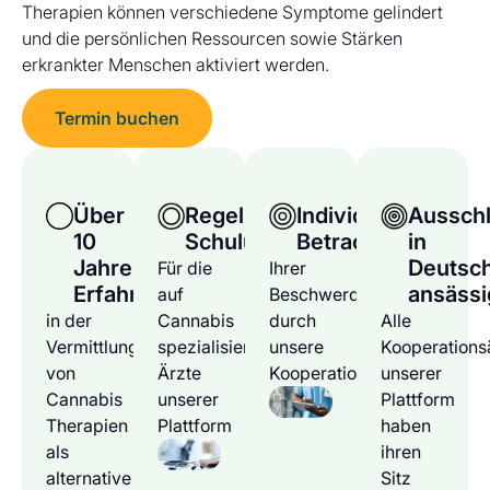
Therapien können verschiedene Symptome gelindert
und die persönlichen Ressourcen sowie Stärken
erkrankter Menschen aktiviert werden.
Termin buchen
Über
Regelmäßige
Individuelle
Ausschl
10
Schulungen
Betrachtung
in
Jahre
Deutsc
Für die
Ihrer
Erfahrung
ansässi
auf
Beschwerden
in der
Cannabis
durch
Alle
Vermittlung
spezialisierten
unsere
Kooperations
von
Ärzte
Kooperationsärzte
unserer
Cannabis
unserer
Plattform
Therapien
Plattform
haben
als
ihren
alternative
Sitz