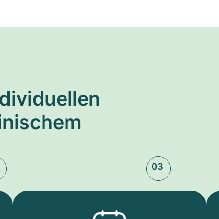
ndividuellen
zinischem
03