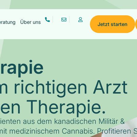
eratung
Über uns
Jetzt starten
rapie
 richtigen Arzt
gen Therapie.
tienten aus dem kanadischen Militär &
it medizinischem Cannabis. Profitieren S