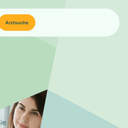
Arztsuche
ie