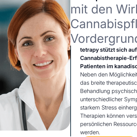
mit den Wir
Cannabispfl
Vordergrun
tetrapy stützt sich a
Cannabistherapie-Er
Patienten im kanadis
Neben den Möglichkeit
das breite therapeutis
Behandlung psychischer
unterschiedlicher Sym
starkem Stress einherg
Therapien können ver
persönlichen Ressourc
werden.