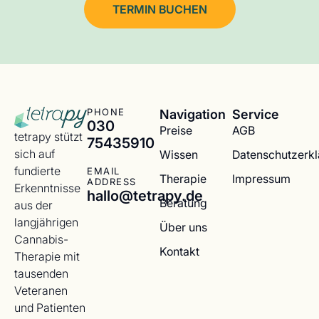
TERMIN BUCHEN
Navigation
Service
PHONE
030
Preise
AGB
tetrapy stützt
75435910
sich auf
Wissen
Datenschutzerk
fundierte
EMAIL
Therapie
Impressum
ADDRESS
Erkenntnisse
hallo@tetrapy.de
Beratung
aus der
langjährigen
Über uns
Cannabis-
Kontakt
Therapie mit
tausenden
Veteranen
und Patienten