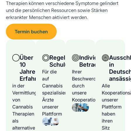
Therapien können verschiedene Symptome gelindert
und die persönlichen Ressourcen sowie Stärken
erkrankter Menschen aktiviert werden.
Termin buchen
Über
Regelmäßige
Individuelle
Ausschl
10
Schulungen
Betrachtung
in
Jahre
Deutsc
Für die
Ihrer
Erfahrung
ansässi
auf
Beschwerden
in der
Cannabis
durch
Alle
Vermittlung
spezialisierten
unsere
Kooperations
von
Ärzte
Kooperationsärzte
unserer
Cannabis
unserer
Plattform
Therapien
Plattform
haben
als
ihren
alternative
Sitz