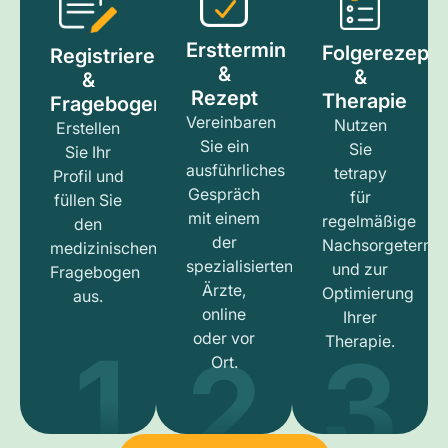
Ersttermin
Folgerezept
Registrieren
&
&
&
Rezept
Therapie
Fragebogen
Vereinbaren
Nutzen
Erstellen
Sie ein
Sie
Sie Ihr
ausführliches
tetrapy
Profil und
Gespräch
für
füllen Sie
mit einem
regelmäßige
den
der
Nachsorgetermi
medizinischen
spezialisierten
und zur
Fragebogen
Ärzte,
Optimierung
aus.
online
Ihrer
1
3
2
oder vor
Therapie.
Ort.