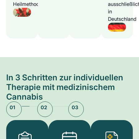
Heilmethode
ausschließlic
in
Deutschland
In 3 Schritten zur individuellen
Therapie mit medizinischem
Cannabis
01
02
03