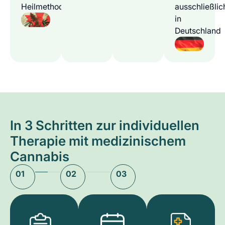
Heilmethode
ausschließlic
in
Deutschland
In 3 Schritten zur individuellen
Therapie mit medizinischem
Cannabis
01
02
03