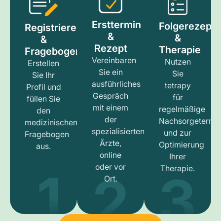
Ersttermin
Folgerezept
Registrieren
&
&
&
Rezept
Therapie
Fragebogen
Vereinbaren
Nutzen
Erstellen
Sie ein
Sie
Sie Ihr
ausführliches
tetrapy
Profil und
Gespräch
für
füllen Sie
mit einem
regelmäßige
den
der
Nachsorgetermi
medizinischen
spezialisierten
und zur
Fragebogen
Ärzte,
Optimierung
aus.
online
Ihrer
1
3
2
oder vor
Therapie.
Ort.