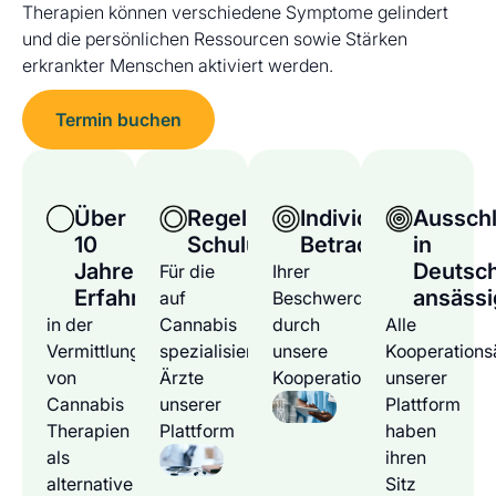
Therapien können verschiedene Symptome gelindert
und die persönlichen Ressourcen sowie Stärken
erkrankter Menschen aktiviert werden.
Termin buchen
Über
Regelmäßige
Individuelle
Ausschl
10
Schulungen
Betrachtung
in
Jahre
Deutsc
Für die
Ihrer
Erfahrung
ansässi
auf
Beschwerden
in der
Cannabis
durch
Alle
Vermittlung
spezialisierten
unsere
Kooperations
von
Ärzte
Kooperationsärzte
unserer
Cannabis
unserer
Plattform
Therapien
Plattform
haben
als
ihren
alternative
Sitz