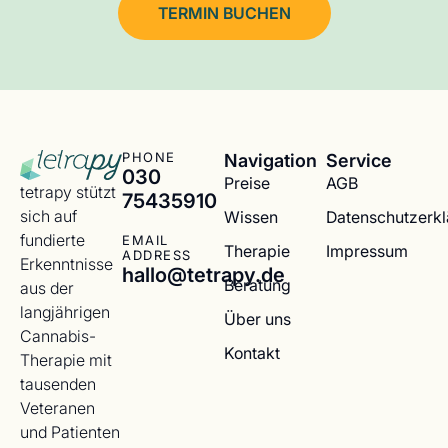
TERMIN BUCHEN
Navigation
Service
PHONE
030
Preise
AGB
tetrapy stützt
75435910
sich auf
Wissen
Datenschutzerk
fundierte
EMAIL
Therapie
Impressum
ADDRESS
Erkenntnisse
hallo@tetrapy.de
Beratung
aus der
langjährigen
Über uns
Cannabis-
Kontakt
Therapie mit
tausenden
Veteranen
und Patienten