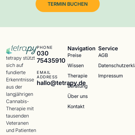
TERMIN BUCHEN
Navigation
Service
PHONE
030
Preise
AGB
tetrapy stützt
75435910
sich auf
Wissen
Datenschutzerk
fundierte
EMAIL
Therapie
Impressum
ADDRESS
Erkenntnisse
hallo@tetrapy.de
Beratung
aus der
langjährigen
Über uns
Cannabis-
Kontakt
Therapie mit
tausenden
Veteranen
und Patienten