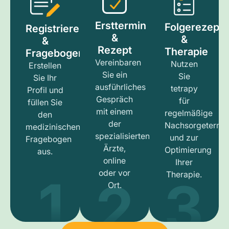
Ersttermin
Folgerezept
Registrieren
&
&
&
Rezept
Therapie
Fragebogen
Vereinbaren
Nutzen
Erstellen
Sie ein
Sie
Sie Ihr
ausführliches
tetrapy
Profil und
Gespräch
für
füllen Sie
mit einem
regelmäßige
den
der
Nachsorgetermi
medizinischen
spezialisierten
und zur
Fragebogen
Ärzte,
Optimierung
aus.
online
Ihrer
1
3
2
oder vor
Therapie.
Ort.