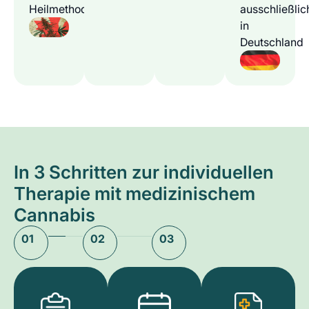
Heilmethode
ausschließlic
in
Deutschland
In 3 Schritten zur individuellen
Therapie mit medizinischem
Cannabis
01
02
03