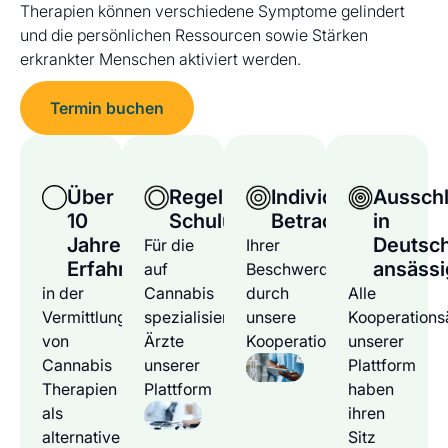
Therapien können verschiedene Symptome gelindert
und die persönlichen Ressourcen sowie Stärken
erkrankter Menschen aktiviert werden.
Termin buchen
Über
Regelmäßige
Individuelle
Ausschl
10
Schulungen
Betrachtung
in
Jahre
Deutsc
Für die
Ihrer
Erfahrung
ansässi
auf
Beschwerden
in der
Cannabis
durch
Alle
Vermittlung
spezialisierten
unsere
Kooperations
von
Ärzte
Kooperationsärzte
unserer
Cannabis
unserer
Plattform
Therapien
Plattform
haben
als
ihren
alternative
Sitz